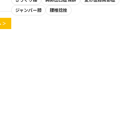
ジャンパー膝
腰椎捻挫
 ＞