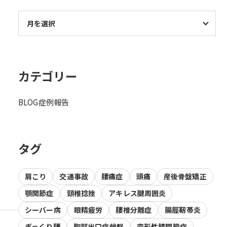
カテゴリー
BLOG
症例報告
タグ
肩こり
交通事故
腰痛症
頭痛
産後骨盤矯正
顎関節症
頸椎捻挫
アキレス腱周囲炎
シーバー病
眼精疲労
腰椎分離症
腸脛靭帯炎
ぎっくり腰
胸郭出口症候群
変形性膝関節症