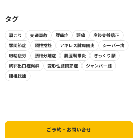
タグ
肩こり
交通事故
腰痛症
頭痛
産後骨盤矯正
顎関節症
頸椎捻挫
アキレス腱周囲炎
シーバー病
眼精疲労
腰椎分離症
腸脛靭帯炎
ぎっくり腰
胸郭出口症候群
変形性膝関節症
ジャンパー膝
腰椎捻挫
ご予約・お問い合せ