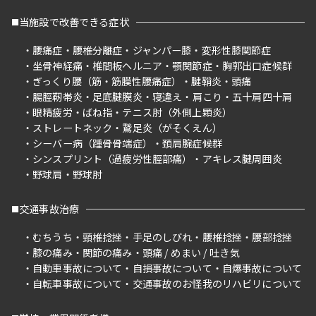
当施設で改善できる症状
腰痛症
腰椎分離症
ジャンパー膝
変形性膝関節症
坐骨神経痛
椎間板ヘルニア
顎関節症
胸郭出口症候群
ぎっくり腰（筋・筋膜性腰痛症）
腱鞘炎
頭痛
腸脛靭帯炎
足底腱膜炎
寝違え
肩こり
五十肩四十肩
眼精疲労
ばね指
テニス肘（外側上顆炎）
ストレートネック
鵞足炎（がそくえん）
シーバー病（踵骨骨端症）
頚肩腕症候群
シンスプリント（過疲労性脛部痛）
アキレス腱周囲炎
野球肩
野球肘
交通事故治療
むちうち
頸椎捻挫
手足のしびれ
腰椎捻挫
腰部捻挫
膝の痛み
関節の痛み
頭痛 / めまい / 吐き気
自動車事故について
自損事故について
自爆事故について
自転車事故について
交通事故のお怪我のリハビリについて