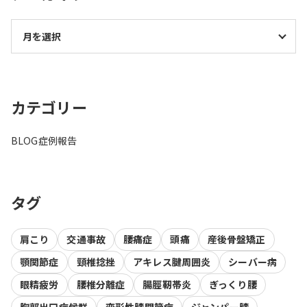
カテゴリー
BLOG
症例報告
タグ
肩こり
交通事故
腰痛症
頭痛
産後骨盤矯正
顎関節症
頸椎捻挫
アキレス腱周囲炎
シーバー病
眼精疲労
腰椎分離症
腸脛靭帯炎
ぎっくり腰