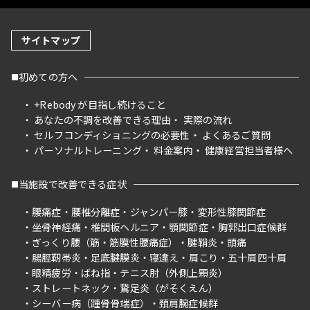
サイトマップ
初めての方へ
+Rebody が目指し続けること
あなたの不調を改善できる理由
実際の流れ
セルフコンディショニングの必要性
よくあるご質問
パーソナルトレーニング
料金案内
健康経営担当者様へ
当施設で改善できる症状
腰痛症
腰椎分離症
ジャンパー膝
変形性膝関節症
坐骨神経痛
椎間板ヘルニア
顎関節症
胸郭出口症候群
ぎっくり腰（筋・筋膜性腰痛症）
腱鞘炎
頭痛
腸脛靭帯炎
足底腱膜炎
寝違え
肩こり
五十肩四十肩
眼精疲労
ばね指
テニス肘（外側上顆炎）
ストレートネック
鵞足炎（がそくえん）
シーバー病（踵骨骨端症）
頚肩腕症候群