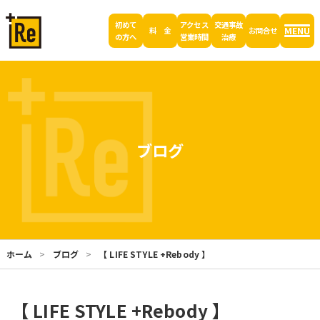
初めて
アクセス
交通事故
MENU
料 金
お問合せ
の方へ
営業時間
治療
ブログ
ホーム
ブログ
【 LIFE STYLE +Rebody 】
【 LIFE STYLE +Rebody 】