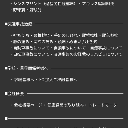
シンスプリント（過疲労性脛部痛）
アキレス腱周囲炎
野球肩
野球肘
交通事故治療
むちうち
頸椎捻挫
手足のしびれ
腰椎捻挫
腰部捻挫
膝の痛み
関節の痛み
頭痛 / めまい / 吐き気
自動車事故について
自損事故について
自爆事故について
自転車事故について
交通事故のお怪我のリハビリについて
学校・業界関係者様へ
求職者様へ
FC 加入ご検討者様へ
会社概要
会社概要ページ
健康経営の取り組み
トレードマーク