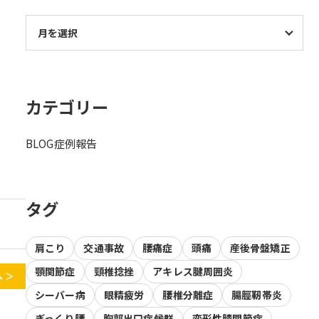
カテゴリー
BLOG
症例報告
タグ
肩こり
交通事故
腰痛症
頭痛
産後骨盤矯正
顎関節症
頸椎捻挫
アキレス腱周囲炎
 ＞
シーバー病
眼精疲労
腰椎分離症
腸脛靭帯炎
ぎっくり腰
胸郭出口症候群
変形性膝関節症