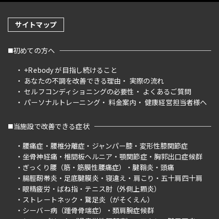
サイトマップ
初めての方へ
+Rebody が目指し続けること
あなたの不調を改善できる理由
実際の流れ
セルフコンディショニングの必要性
よくあるご質問
パーソナルトレーニング
料金案内
健康経営担当者様へ
当施設で改善できる症状
腰痛症
腰椎分離症
ジャンパー膝
変形性膝関節症
坐骨神経痛
椎間板ヘルニア
顎関節症
胸郭出口症候群
ぎっくり腰（筋・筋膜性腰痛症）
腱鞘炎
頭痛
腸脛靭帯炎
足底腱膜炎
寝違え
肩こり
五十肩四十肩
眼精疲労
ばね指
テニス肘（外側上顆炎）
ストレートネック
鵞足炎（がそくえん）
シーバー病（踵骨骨端症）
頚肩腕症候群