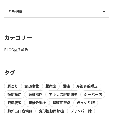
カテゴリー
BLOG
症例報告
タグ
肩こり
交通事故
腰痛症
頭痛
産後骨盤矯正
顎関節症
頸椎捻挫
アキレス腱周囲炎
シーバー病
眼精疲労
腰椎分離症
腸脛靭帯炎
ぎっくり腰
胸郭出口症候群
変形性膝関節症
ジャンパー膝