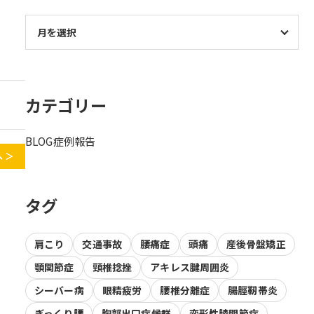
カテゴリー
BLOG
症例報告
 ＞
タグ
肩こり
交通事故
腰痛症
頭痛
産後骨盤矯正
顎関節症
頸椎捻挫
アキレス腱周囲炎
シーバー病
眼精疲労
腰椎分離症
腸脛靭帯炎
ぎっくり腰
胸郭出口症候群
変形性膝関節症