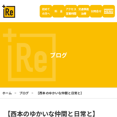
初めて
アクセス
交通事故
MENU
料 金
お問合せ
の方へ
営業時間
治療
ブログ
ホーム
ブログ
【西本のゆかいな仲間と日常と】
【西本のゆかいな仲間と日常と】