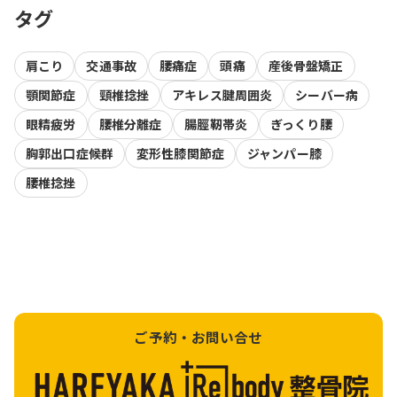
タグ
肩こり
交通事故
腰痛症
頭痛
産後骨盤矯正
顎関節症
頸椎捻挫
アキレス腱周囲炎
シーバー病
眼精疲労
腰椎分離症
腸脛靭帯炎
ぎっくり腰
胸郭出口症候群
変形性膝関節症
ジャンパー膝
腰椎捻挫
ご予約・お問い合せ