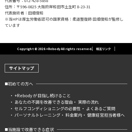
代表番号：072-428-5858
住所：〒596-0825 大阪府岸和田市土生町 8-23-31
代表施術者：田畑俊和
※当HPは厚生労働省認可の国家資格：柔道整復師 田畑俊和が監修し
ています
Copyright © 2026 +Rebody All rights reserved.
相互リンク
サイトマップ
初めての方へ
+Rebody が目指し続けること
あなたの不調を改善できる理由
実際の流れ
セルフコンディショニングの必要性
よくあるご質問
パーソナルトレーニング
料金案内
健康経営担当者様へ
当施設で改善できる症状