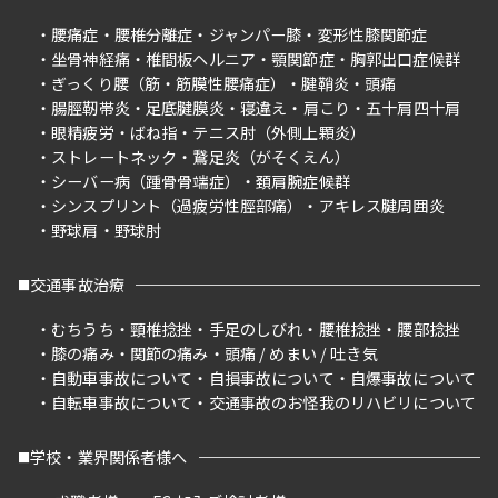
腰痛症
腰椎分離症
ジャンパー膝
変形性膝関節症
坐骨神経痛
椎間板ヘルニア
顎関節症
胸郭出口症候群
ぎっくり腰（筋・筋膜性腰痛症）
腱鞘炎
頭痛
腸脛靭帯炎
足底腱膜炎
寝違え
肩こり
五十肩四十肩
眼精疲労
ばね指
テニス肘（外側上顆炎）
ストレートネック
鵞足炎（がそくえん）
シーバー病（踵骨骨端症）
頚肩腕症候群
シンスプリント（過疲労性脛部痛）
アキレス腱周囲炎
野球肩
野球肘
交通事故治療
むちうち
頸椎捻挫
手足のしびれ
腰椎捻挫
腰部捻挫
膝の痛み
関節の痛み
頭痛 / めまい / 吐き気
自動車事故について
自損事故について
自爆事故について
自転車事故について
交通事故のお怪我のリハビリについて
学校・業界関係者様へ