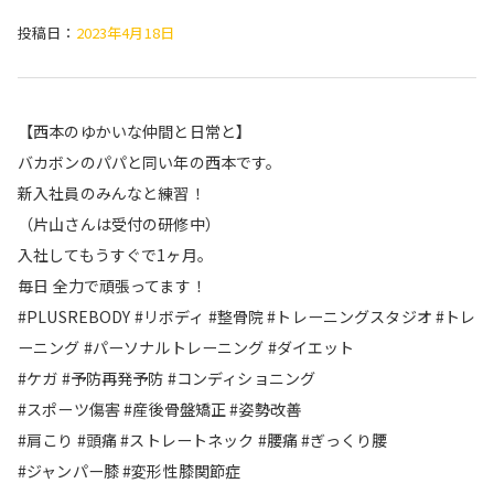
投稿日：
2023年4月18日
【西本のゆかいな仲間と日常と】
バカボンのパパと同い年の西本です。
新入社員のみんなと練習！
（片山さんは受付の研修中）
入社してもうすぐで1ヶ月。
毎日 全力で頑張ってます！
#PLUSREBODY #リボディ #整骨院 #トレーニングスタジオ #トレ
ーニング #パーソナルトレーニング #ダイエット
#ケガ #予防再発予防 #コンディショニング
#スポーツ傷害 #産後骨盤矯正 #姿勢改善
#肩こり #頭痛 #ストレートネック #腰痛 #ぎっくり腰
#ジャンパー膝 #変形性膝関節症