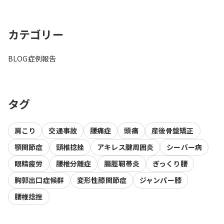
カテゴリー
BLOG
症例報告
タグ
肩こり
交通事故
腰痛症
頭痛
産後骨盤矯正
顎関節症
頸椎捻挫
アキレス腱周囲炎
シーバー病
眼精疲労
腰椎分離症
腸脛靭帯炎
ぎっくり腰
胸郭出口症候群
変形性膝関節症
ジャンパー膝
腰椎捻挫