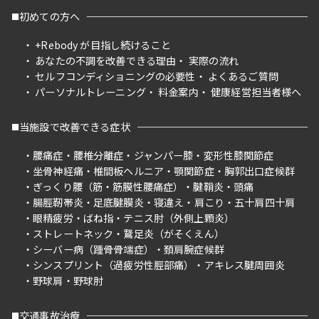
初めての方へ
+Rebody が目指し続けること
あなたの不調を改善できる理由
実際の流れ
セルフコンディショニングの必要性
よくあるご質問
パーソナルトレーニング
料金案内
健康経営担当者様へ
当施設で改善できる症状
腰痛症
腰椎分離症
ジャンパー膝
変形性膝関節症
坐骨神経痛
椎間板ヘルニア
顎関節症
胸郭出口症候群
ぎっくり腰（筋・筋膜性腰痛症）
腱鞘炎
頭痛
腸脛靭帯炎
足底腱膜炎
寝違え
肩こり
五十肩四十肩
眼精疲労
ばね指
テニス肘（外側上顆炎）
ストレートネック
鵞足炎（がそくえん）
シーバー病（踵骨骨端症）
頚肩腕症候群
シンスプリント（過疲労性脛部痛）
アキレス腱周囲炎
野球肩
野球肘
交通事故治療