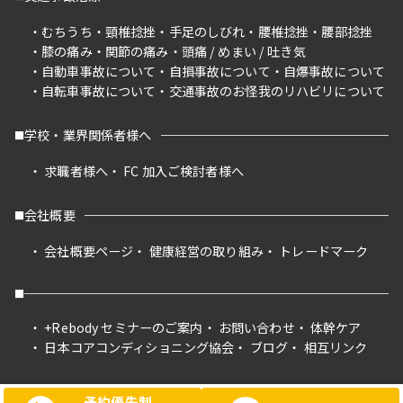
むちうち
頸椎捻挫
手足のしびれ
腰椎捻挫
腰部捻挫
膝の痛み
関節の痛み
頭痛 / めまい / 吐き気
自動車事故について
自損事故について
自爆事故について
自転車事故について
交通事故のお怪我のリハビリについて
学校・業界関係者様へ
求職者様へ
FC 加入ご検討者様へ
会社概要
会社概要ページ
健康経営の取り組み
トレードマーク
+Rebody セミナーのご案内
お問い合わせ
体幹ケア
日本コアコンディショニング協会
ブログ
相互リンク
予約優先制