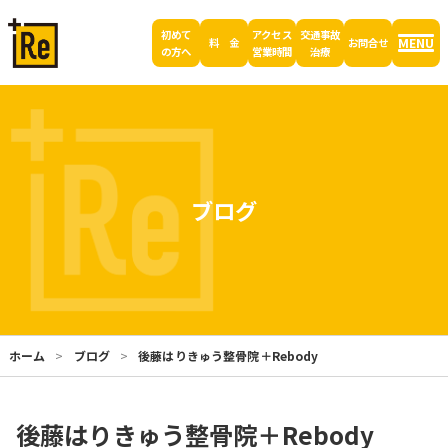
初めて
アクセス
交通事故
MENU
料 金
お問合せ
の方へ
営業時間
治療
ブログ
ホーム
ブログ
後藤はりきゅう整骨院＋Rebody
後藤はりきゅう整骨院＋Rebody