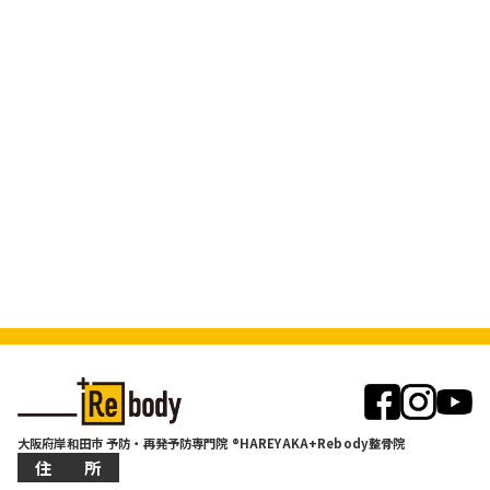
大阪府岸和田市 予防・再発予防専門院 ®HAREYAKA+Rebody整骨院
住 所