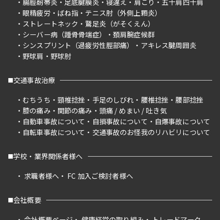
腸脛靭帯炎
足底腱膜炎
寝違え
肩こり
五十肩四十肩
眼精疲労
ばね指
テニス肘（外側上顆炎）
ストレートネック
鵞足炎（がそくえん）
シーバー病（踵骨骨端症）
頚肩腕症候群
シンスプリント（過疲労性脛部痛）
アキレス腱周囲炎
野球肩
野球肘
交通事故治療
むちうち
頸椎捻挫
手足のしびれ
腰椎捻挫
腰部捻挫
膝の痛み
関節の痛み
頭痛 / めまい / 吐き気
自動車事故について
自損事故について
自爆事故について
自転車事故について
交通事故のお怪我のリハビリについて
学校・業界関係者様へ
求職者様へ
FC 加入ご検討者様へ
会社概要
会社概要ページ
健康経営の取り組み
トレードマーク