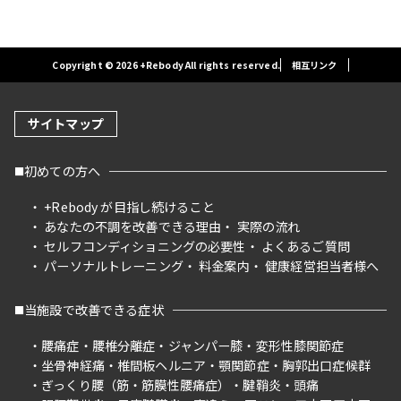
Copyright © 2026 +Rebody All rights reserved.
相互リンク
サイトマップ
初めての方へ
+Rebody が目指し続けること
あなたの不調を改善できる理由
実際の流れ
セルフコンディショニングの必要性
よくあるご質問
パーソナルトレーニング
料金案内
健康経営担当者様へ
当施設で改善できる症状
腰痛症
腰椎分離症
ジャンパー膝
変形性膝関節症
坐骨神経痛
椎間板ヘルニア
顎関節症
胸郭出口症候群
ぎっくり腰（筋・筋膜性腰痛症）
腱鞘炎
頭痛