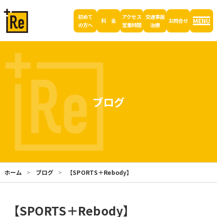
初めて
アクセス
交通事故
MENU
料 金
お問合せ
の方へ
営業時間
治療
ブログ
ホーム
ブログ
【SPORTS＋Rebody】
【SPORTS＋Rebody】