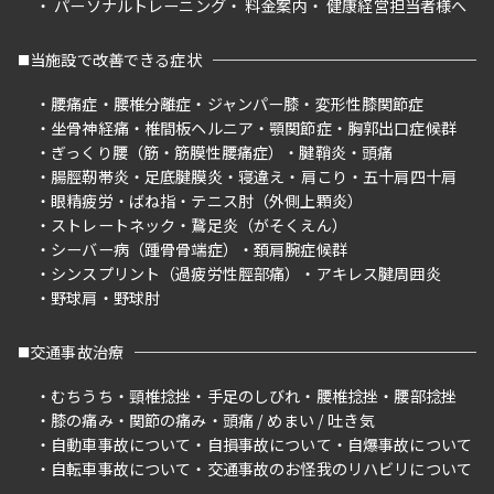
パーソナルトレーニング
料金案内
健康経営担当者様へ
当施設で改善できる症状
腰痛症
腰椎分離症
ジャンパー膝
変形性膝関節症
坐骨神経痛
椎間板ヘルニア
顎関節症
胸郭出口症候群
ぎっくり腰（筋・筋膜性腰痛症）
腱鞘炎
頭痛
腸脛靭帯炎
足底腱膜炎
寝違え
肩こり
五十肩四十肩
眼精疲労
ばね指
テニス肘（外側上顆炎）
ストレートネック
鵞足炎（がそくえん）
シーバー病（踵骨骨端症）
頚肩腕症候群
シンスプリント（過疲労性脛部痛）
アキレス腱周囲炎
野球肩
野球肘
交通事故治療
むちうち
頸椎捻挫
手足のしびれ
腰椎捻挫
腰部捻挫
膝の痛み
関節の痛み
頭痛 / めまい / 吐き気
自動車事故について
自損事故について
自爆事故について
自転車事故について
交通事故のお怪我のリハビリについて