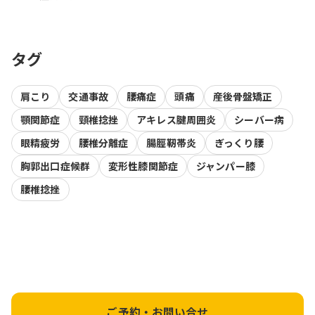
タグ
肩こり
交通事故
腰痛症
頭痛
産後骨盤矯正
顎関節症
頸椎捻挫
アキレス腱周囲炎
シーバー病
眼精疲労
腰椎分離症
腸脛靭帯炎
ぎっくり腰
胸郭出口症候群
変形性膝関節症
ジャンパー膝
腰椎捻挫
ご予約・お問い合せ