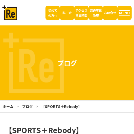
初めて
アクセス
交通事故
MENU
料 金
お問合せ
の方へ
営業時間
治療
ブログ
ホーム
ブログ
【SPORTS＋Rebody】
【SPORTS＋Rebody】