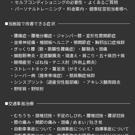
セルフコンディショニングの必要性
よくあるご質問
パーソナルトレーニング
料金案内
健康経営担当者様へ
当施設で改善できる症状
腰痛症
腰椎分離症
ジャンパー膝
変形性膝関節症
坐骨神経痛
椎間板ヘルニア
顎関節症
胸郭出口症候群
ぎっくり腰（筋・筋膜性腰痛症）
腱鞘炎
頭痛
腸脛靭帯炎
足底腱膜炎
寝違え
肩こり
五十肩四十肩
眼精疲労
ばね指
テニス肘（外側上顆炎）
ストレートネック
鵞足炎（がそくえん）
シーバー病（踵骨骨端症）
頚肩腕症候群
シンスプリント（過疲労性脛部痛）
アキレス腱周囲炎
野球肩
野球肘
交通事故治療
むちうち
頸椎捻挫
手足のしびれ
腰椎捻挫
腰部捻挫
膝の痛み
関節の痛み
頭痛 / めまい / 吐き気
自動車事故について
自損事故について
自爆事故について