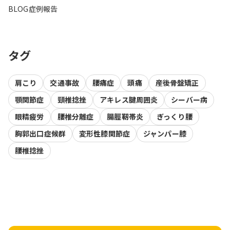
BLOG
症例報告
タグ
肩こり
交通事故
腰痛症
頭痛
産後骨盤矯正
顎関節症
頸椎捻挫
アキレス腱周囲炎
シーバー病
眼精疲労
腰椎分離症
腸脛靭帯炎
ぎっくり腰
胸郭出口症候群
変形性膝関節症
ジャンパー膝
腰椎捻挫