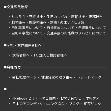
交通事故治療
むちうち
頸椎捻挫
手足のしびれ
腰椎捻挫
腰部捻挫
膝の痛み
関節の痛み
頭痛 / めまい / 吐き気
自動車事故について
自損事故について
自爆事故について
自転車事故について
交通事故のお怪我のリハビリについて
学校・業界関係者様へ
求職者様へ
FC 加入ご検討者様へ
会社概要
会社概要ページ
健康経営の取り組み
トレードマーク
+Rebody セミナーのご案内
お問い合わせ
体幹ケア
日本コアコンディショニング協会
ブログ
相互リンク