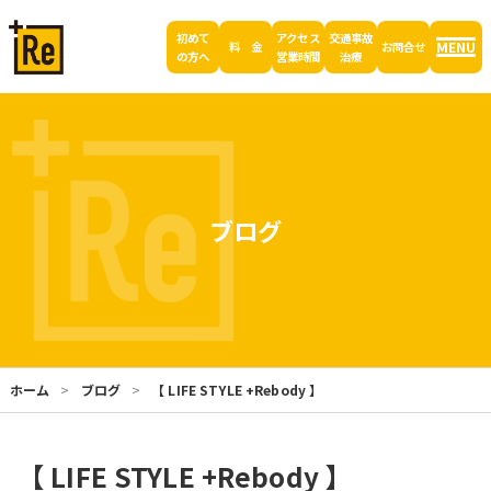
初めて
アクセス
交通事故
MENU
料 金
お問合せ
の方へ
営業時間
治療
ブログ
ホーム
ブログ
【 LIFE STYLE +Rebody 】
【 LIFE STYLE +Rebody 】