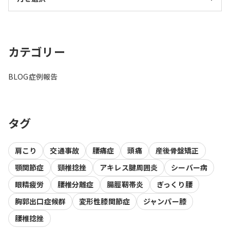
カテゴリー
BLOG
症例報告
タグ
肩こり
交通事故
腰痛症
頭痛
産後骨盤矯正
顎関節症
頸椎捻挫
アキレス腱周囲炎
シーバー病
眼精疲労
腰椎分離症
腸脛靭帯炎
ぎっくり腰
胸郭出口症候群
変形性膝関節症
ジャンパー膝
腰椎捻挫