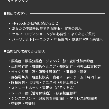
サイトマップ
初めての方へ
+Rebody が目指し続けること
あなたの不調を改善できる理由
実際の流れ
セルフコンディショニングの必要性
よくあるご質問
パーソナルトレーニング
料金案内
健康経営担当者様へ
当施設で改善できる症状
腰痛症
腰椎分離症
ジャンパー膝
変形性膝関節症
坐骨神経痛
椎間板ヘルニア
顎関節症
胸郭出口症候群
ぎっくり腰（筋・筋膜性腰痛症）
腱鞘炎
頭痛
腸脛靭帯炎
足底腱膜炎
寝違え
肩こり
五十肩四十肩
眼精疲労
ばね指
テニス肘（外側上顆炎）
ストレートネック
鵞足炎（がそくえん）
シーバー病（踵骨骨端症）
頚肩腕症候群
シンスプリント（過疲労性脛部痛）
アキレス腱周囲炎
野球肩
野球肘