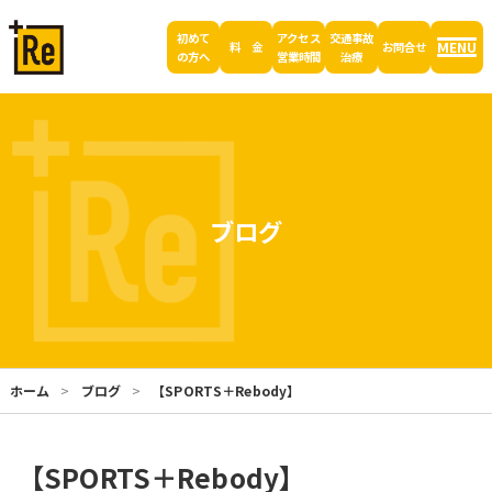
初めて
アクセス
交通事故
MENU
料 金
お問合せ
の方へ
営業時間
治療
ブログ
ホーム
ブログ
【SPORTS＋Rebody】
【SPORTS＋Rebody】