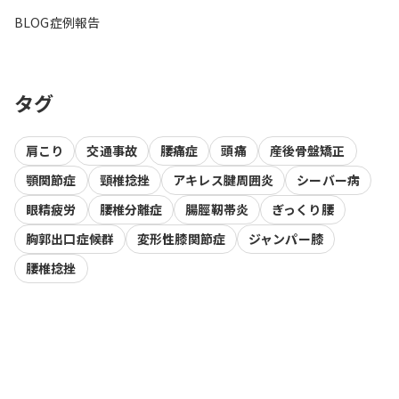
BLOG
症例報告
タグ
肩こり
交通事故
腰痛症
頭痛
産後骨盤矯正
顎関節症
頸椎捻挫
アキレス腱周囲炎
シーバー病
眼精疲労
腰椎分離症
腸脛靭帯炎
ぎっくり腰
胸郭出口症候群
変形性膝関節症
ジャンパー膝
腰椎捻挫