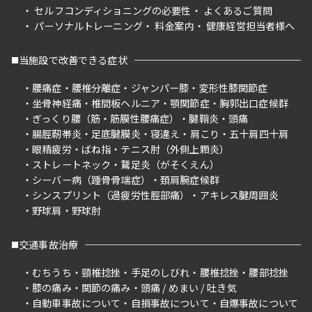
セルフコンディショニングの必要性
よくあるご質問
パーソナルトレーニング
料金案内
健康経営担当者様へ
当施設で改善できる症状
腰痛症
腰椎分離症
ジャンパー膝
変形性膝関節症
坐骨神経痛
椎間板ヘルニア
顎関節症
胸郭出口症候群
ぎっくり腰（筋・筋膜性腰痛症）
腱鞘炎
頭痛
腸脛靭帯炎
足底腱膜炎
寝違え
肩こり
五十肩四十肩
眼精疲労
ばね指
テニス肘（外側上顆炎）
ストレートネック
鵞足炎（がそくえん）
シーバー病（踵骨骨端症）
頚肩腕症候群
シンスプリント（過疲労性脛部痛）
アキレス腱周囲炎
野球肩
野球肘
交通事故治療
むちうち
頸椎捻挫
手足のしびれ
腰椎捻挫
腰部捻挫
膝の痛み
関節の痛み
頭痛 / めまい / 吐き気
自動車事故について
自損事故について
自爆事故について