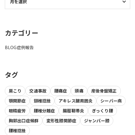
カテゴリー
BLOG
症例報告
タグ
肩こり
交通事故
腰痛症
頭痛
産後骨盤矯正
顎関節症
頸椎捻挫
アキレス腱周囲炎
シーバー病
眼精疲労
腰椎分離症
腸脛靭帯炎
ぎっくり腰
胸郭出口症候群
変形性膝関節症
ジャンパー膝
腰椎捻挫