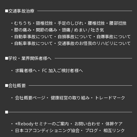
交通事故治療
むちうち
頸椎捻挫
手足のしびれ
腰椎捻挫
腰部捻挫
膝の痛み
関節の痛み
頭痛 / めまい / 吐き気
自動車事故について
自損事故について
自爆事故について
自転車事故について
交通事故のお怪我のリハビリについて
学校・業界関係者様へ
求職者様へ
FC 加入ご検討者様へ
会社概要
会社概要ページ
健康経営の取り組み
トレードマーク
+Rebody セミナーのご案内
お問い合わせ
体幹ケア
日本コアコンディショニング協会
ブログ
相互リンク