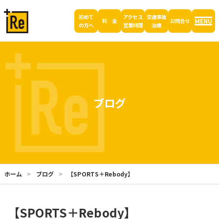
初めて
アクセス
交通事故
MENU
料 金
お問合せ
の方へ
営業時間
治療
ブログ
ホーム
ブログ
【SPORTS＋Rebody】
【SPORTS＋Rebody】