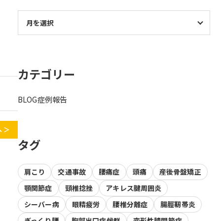
カテゴリー
BLOG
症例報告
 ＞
タグ
肩こり
交通事故
腰痛症
頭痛
産後骨盤矯正
顎関節症
頸椎捻挫
アキレス腱周囲炎
シーバー病
眼精疲労
腰椎分離症
腸脛靭帯炎
ぎっくり腰
胸郭出口症候群
変形性膝関節症