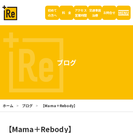
初めて
アクセス
交通事故
MENU
料 金
お問合せ
の方へ
営業時間
治療
ブログ
ホーム
ブログ
【Mama＋Rebody】
【Mama＋Rebody】