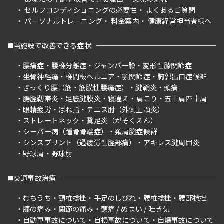
セルフコンディショニングの必要性
よくあるご質問
パーソナルトレーニング
料金案内
健康経営担当者様へ
当施設で改善できる症状
腰痛症
腰椎分離症
ジャンパー膝
変形性膝関節症
坐骨神経痛
椎間板ヘルニア
顎関節症
胸郭出口症候群
ぎっくり腰（筋・筋膜性腰痛症）
腱鞘炎
頭痛
腸脛靭帯炎
足底腱膜炎
寝違え
肩こり
五十肩四十肩
眼精疲労
ばね指
テニス肘（外側上顆炎）
ストレートネック
鵞足炎（がそくえん）
シーバー病（踵骨骨端症）
頚肩腕症候群
シンスプリント（過疲労性脛部痛）
アキレス腱周囲炎
野球肩
野球肘
交通事故治療
むちうち
頸椎捻挫
手足のしびれ
腰椎捻挫
腰部捻挫
膝の痛み
関節の痛み
頭痛 / めまい / 吐き気
自動車事故について
自損事故について
自爆事故について