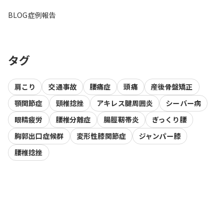
BLOG
症例報告
タグ
肩こり
交通事故
腰痛症
頭痛
産後骨盤矯正
顎関節症
頸椎捻挫
アキレス腱周囲炎
シーバー病
眼精疲労
腰椎分離症
腸脛靭帯炎
ぎっくり腰
胸郭出口症候群
変形性膝関節症
ジャンパー膝
腰椎捻挫