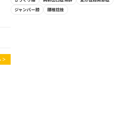
ジャンパー膝
腰椎捻挫
 ＞