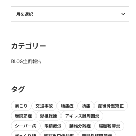
カテゴリー
BLOG
症例報告
タグ
肩こり
交通事故
腰痛症
頭痛
産後骨盤矯正
顎関節症
頸椎捻挫
アキレス腱周囲炎
シーバー病
眼精疲労
腰椎分離症
腸脛靭帯炎
ぎっくり腰
胸郭出口症候群
変形性膝関節症