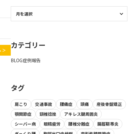
カテゴリー
 ＞
BLOG
症例報告
タグ
肩こり
交通事故
腰痛症
頭痛
産後骨盤矯正
顎関節症
頸椎捻挫
アキレス腱周囲炎
シーバー病
眼精疲労
腰椎分離症
腸脛靭帯炎
ぎっくり腰
胸郭出口症候群
変形性膝関節症