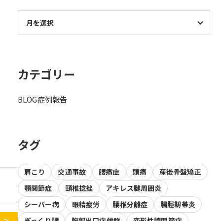
カテゴリー
BLOG
症例報告
タグ
肩こり
交通事故
腰痛症
頭痛
産後骨盤矯正
顎関節症
頸椎捻挫
アキレス腱周囲炎
シーバー病
眼精疲労
腰椎分離症
腸脛靭帯炎
ぎっくり腰
胸郭出口症候群
変形性膝関節症
 ＞