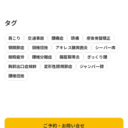
タグ
肩こり
交通事故
腰痛症
頭痛
産後骨盤矯正
顎関節症
頸椎捻挫
アキレス腱周囲炎
シーバー病
眼精疲労
腰椎分離症
腸脛靭帯炎
ぎっくり腰
胸郭出口症候群
変形性膝関節症
ジャンパー膝
腰椎捻挫
ご予約・お問い合せ