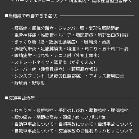
パーソナルトレーニング
料金案内
健康経営担当者様へ
当施設で改善できる症状
腰痛症
腰椎分離症
ジャンパー膝
変形性膝関節症
坐骨神経痛
椎間板ヘルニア
顎関節症
胸郭出口症候群
ぎっくり腰（筋・筋膜性腰痛症）
腱鞘炎
頭痛
腸脛靭帯炎
足底腱膜炎
寝違え
肩こり
五十肩四十肩
眼精疲労
ばね指
テニス肘（外側上顆炎）
ストレートネック
鵞足炎（がそくえん）
シーバー病（踵骨骨端症）
頚肩腕症候群
シンスプリント（過疲労性脛部痛）
アキレス腱周囲炎
野球肩
野球肘
交通事故治療
むちうち
頸椎捻挫
手足のしびれ
腰椎捻挫
腰部捻挫
膝の痛み
関節の痛み
頭痛 / めまい / 吐き気
自動車事故について
自損事故について
自爆事故について
自転車事故について
交通事故のお怪我のリハビリについて