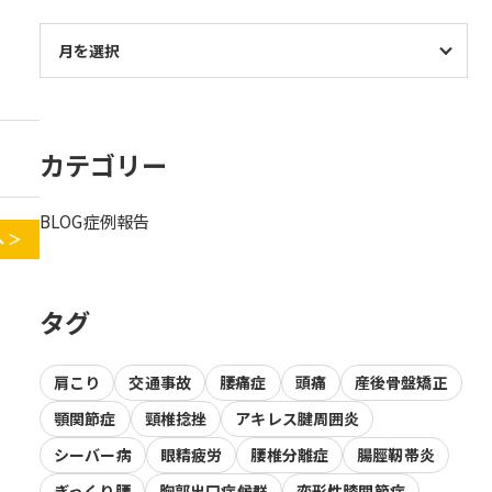
カテゴリー
BLOG
症例報告
 ＞
タグ
肩こり
交通事故
腰痛症
頭痛
産後骨盤矯正
顎関節症
頸椎捻挫
アキレス腱周囲炎
シーバー病
眼精疲労
腰椎分離症
腸脛靭帯炎
ぎっくり腰
胸郭出口症候群
変形性膝関節症