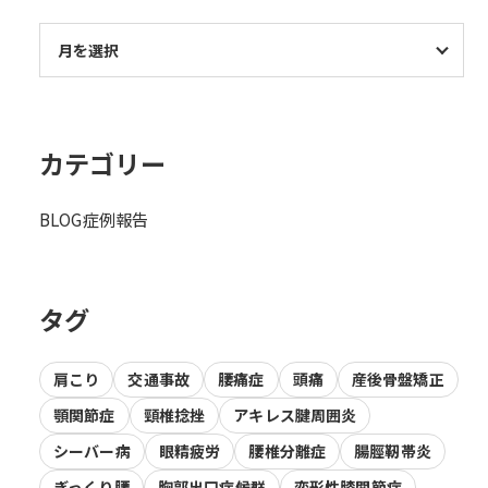
カテゴリー
BLOG
症例報告
タグ
肩こり
交通事故
腰痛症
頭痛
産後骨盤矯正
顎関節症
頸椎捻挫
アキレス腱周囲炎
シーバー病
眼精疲労
腰椎分離症
腸脛靭帯炎
ぎっくり腰
胸郭出口症候群
変形性膝関節症