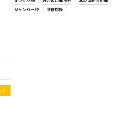
ジャンパー膝
腰椎捻挫
 ＞