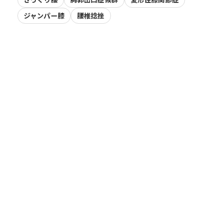
ジャンパー膝
腰椎捻挫