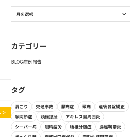
カテゴリー
BLOG
症例報告
タグ
肩こり
交通事故
腰痛症
頭痛
産後骨盤矯正
 ＞
顎関節症
頸椎捻挫
アキレス腱周囲炎
シーバー病
眼精疲労
腰椎分離症
腸脛靭帯炎
ぎっくり腰
胸郭出口症候群
変形性膝関節症