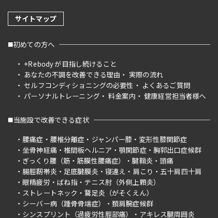
サイトマップ
初めての方へ
+Rebody が目指し続けること
あなたの不調を改善できる理由
実際の流れ
セルフコンディショニングの必要性
よくあるご質問
パーソナルトレーニング
料金案内
健康経営担当者様へ
当施設で改善できる症状
腰痛症
腰椎分離症
ジャンパー膝
変形性膝関節症
坐骨神経痛
椎間板ヘルニア
顎関節症
胸郭出口症候群
ぎっくり腰（筋・筋膜性腰痛症）
腱鞘炎
頭痛
腸脛靭帯炎
足底腱膜炎
寝違え
肩こり
五十肩四十肩
眼精疲労
ばね指
テニス肘（外側上顆炎）
ストレートネック
鵞足炎（がそくえん）
シーバー病（踵骨骨端症）
頚肩腕症候群
シンスプリント（過疲労性脛部痛）
アキレス腱周囲炎