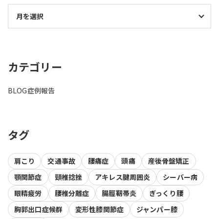
カテゴリー
BLOG
症例報告
タグ
肩こり
交通事故
腰痛症
頭痛
産後骨盤矯正
顎関節症
頸椎捻挫
アキレス腱周囲炎
シーバー病
眼精疲労
腰椎分離症
腸脛靭帯炎
ぎっくり腰
胸郭出口症候群
変形性膝関節症
ジャンパー膝