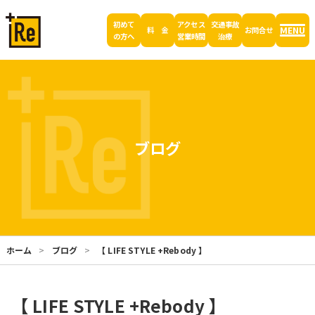
初めて
アクセス
交通事故
MENU
料 金
お問合せ
の方へ
営業時間
治療
ブログ
ホーム
ブログ
【 LIFE STYLE +Rebody 】
【 LIFE STYLE +Rebody 】