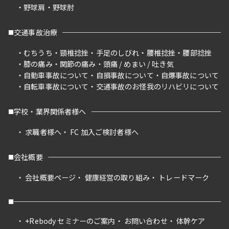
野球肩
野球肘
交通事故治療
むちうち
頸椎捻挫
手足のしびれ
腰椎捻挫
腰部捻挫
膝の痛み
関節の痛み
頭痛 / めまい / 吐き気
自動車事故について
自損事故について
自爆事故について
自転車事故について
交通事故のお怪我のリハビリについて
学校・業界関係者様へ
求職者様へ
FC 加入ご検討者様へ
会社概要
会社概要ページ
健康経営の取り組み
トレードマーク
+Rebody セミナーのご案内
お問い合わせ
体幹ケア