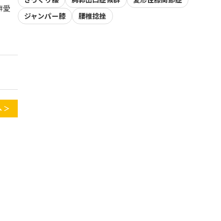
#愛
ジャンパー膝
腰椎捻挫
 ＞