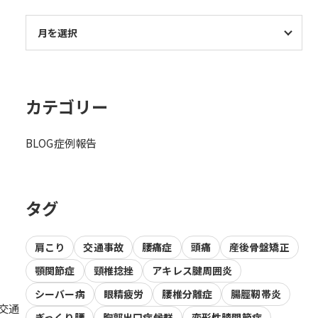
カテゴリー
BLOG
症例報告
タグ
肩こり
交通事故
腰痛症
頭痛
産後骨盤矯正
顎関節症
頸椎捻挫
アキレス腱周囲炎
シーバー病
眼精疲労
腰椎分離症
腸脛靭帯炎
#交通
ぎっくり腰
胸郭出口症候群
変形性膝関節症