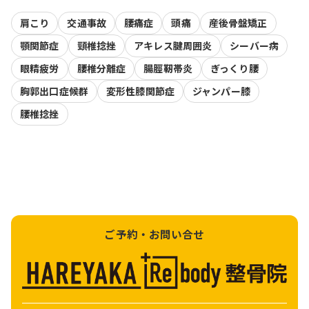
肩こり
交通事故
腰痛症
頭痛
産後骨盤矯正
顎関節症
頸椎捻挫
アキレス腱周囲炎
シーバー病
眼精疲労
腰椎分離症
腸脛靭帯炎
ぎっくり腰
胸郭出口症候群
変形性膝関節症
ジャンパー膝
腰椎捻挫
ご予約・お問い合せ