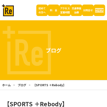
初めて
アクセス
交通事故
MENU
料 金
お問合せ
の方へ
営業時間
治療
ブログ
ホーム
ブログ
【SPORTS ＋Rebody】
【SPORTS ＋Rebody】