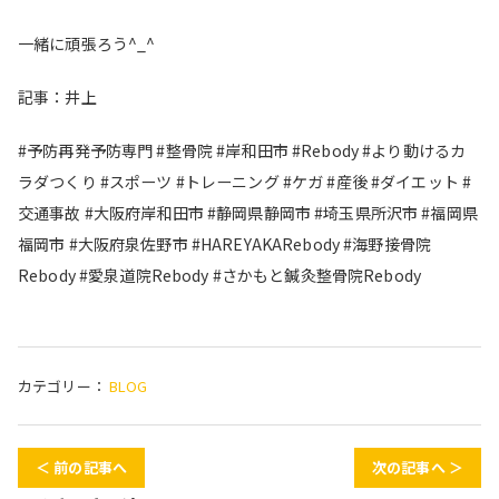
一緒に頑張ろう^_^
記事：井上
#予防再発予防専門 #整骨院 #岸和田市 #Rebody #より動けるカ
ラダつくり #スポーツ #トレーニング #ケガ #産後 #ダイエット #
交通事故 #大阪府岸和田市 #静岡県静岡市 #埼玉県所沢市 #福岡県
福岡市 #大阪府泉佐野市 #HAREYAKARebody #海野接骨院
Rebody #愛泉道院Rebody #さかもと鍼灸整骨院Rebody
カテゴリー：
BLOG
＜ 前の記事へ
次の記事へ ＞