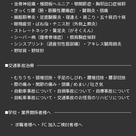
坐骨神経痛
椎間板ヘルニア
顎関節症
胸郭出口症候群
ぎっくり腰（筋・筋膜性腰痛症）
腱鞘炎
頭痛
腸脛靭帯炎
足底腱膜炎
寝違え
肩こり
五十肩四十肩
眼精疲労
ばね指
テニス肘（外側上顆炎）
ストレートネック
鵞足炎（がそくえん）
シーバー病（踵骨骨端症）
頚肩腕症候群
シンスプリント（過疲労性脛部痛）
アキレス腱周囲炎
野球肩
野球肘
交通事故治療
むちうち
頸椎捻挫
手足のしびれ
腰椎捻挫
腰部捻挫
膝の痛み
関節の痛み
頭痛 / めまい / 吐き気
自動車事故について
自損事故について
自爆事故について
自転車事故について
交通事故のお怪我のリハビリについて
学校・業界関係者様へ
求職者様へ
FC 加入ご検討者様へ