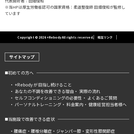
代表施術者：田畑俊和
※当HPは厚生労働省認可の国家資格：柔道整復師 田畑俊和が監修し
ています
Copyright © 2026 +Rebody All rights reserved.
相互リンク
サイトマップ
初めての方へ
+Rebody が目指し続けること
あなたの不調を改善できる理由
実際の流れ
セルフコンディショニングの必要性
よくあるご質問
パーソナルトレーニング
料金案内
健康経営担当者様へ
当施設で改善できる症状
腰痛症
腰椎分離症
ジャンパー膝
変形性膝関節症