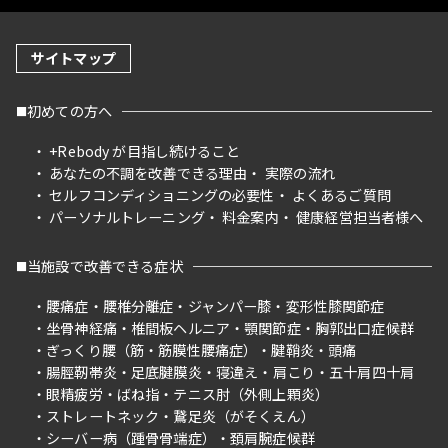
サイトマップ
初めての方へ
+Rebody が目指し続けること
あなたの不調を改善できる理由
実際の流れ
セルフコンディショニングの必要性
よくあるご質問
パーソナルトレーニング
料金案内
健康経営担当者様へ
当施設で改善できる症状
腰痛症
腰椎分離症
ジャンパー膝
変形性膝関節症
坐骨神経痛
椎間板ヘルニア
顎関節症
胸郭出口症候群
ぎっくり腰（筋・筋膜性腰痛症）
腱鞘炎
頭痛
腸脛靭帯炎
足底腱膜炎
寝違え
肩こり
五十肩四十肩
眼精疲労
ばね指
テニス肘（外側上顆炎）
ストレートネック
鵞足炎（がそくえん）
シーバー病（踵骨骨端症）
頚肩腕症候群