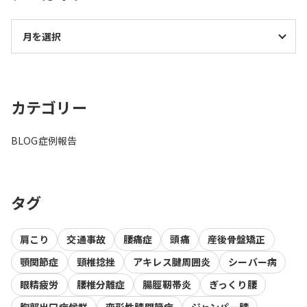
カテゴリー
BLOG
症例報告
タグ
肩こり
交通事故
腰痛症
頭痛
産後骨盤矯正
顎関節症
頸椎捻挫
アキレス腱周囲炎
シーバー病
眼精疲労
腰椎分離症
腸脛靭帯炎
ぎっくり腰