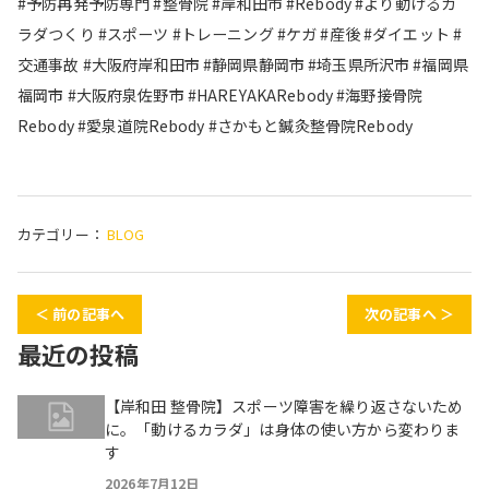
#予防再発予防専門 #整骨院 #岸和田市 #Rebody #より動けるカ
ラダつくり #スポーツ #トレーニング #ケガ #産後 #ダイエット #
交通事故 #大阪府岸和田市 #静岡県静岡市 #埼玉県所沢市 #福岡県
福岡市 #大阪府泉佐野市 #HAREYAKARebody #海野接骨院
Rebody #愛泉道院Rebody #さかもと鍼灸整骨院Rebody
カテゴリー：
BLOG
＜ 前の記事へ
次の記事へ ＞
最近の投稿
【岸和田 整骨院】スポーツ障害を繰り返さないため
に。「動けるカラダ」は身体の使い方から変わりま
す
2026年7月12日