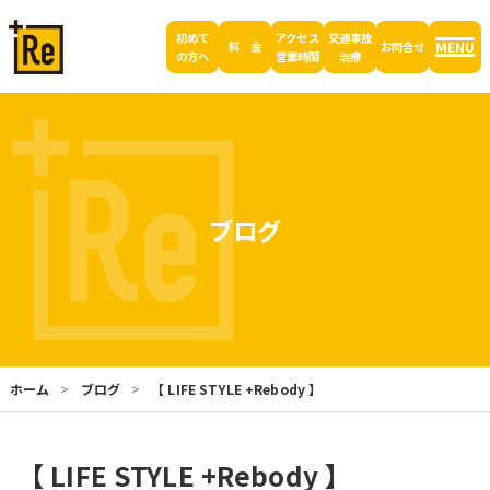
初めて
アクセス
交通事故
MENU
料 金
お問合せ
の方へ
営業時間
治療
ブログ
ホーム
ブログ
【 LIFE STYLE +Rebody 】
【 LIFE STYLE +Rebody 】