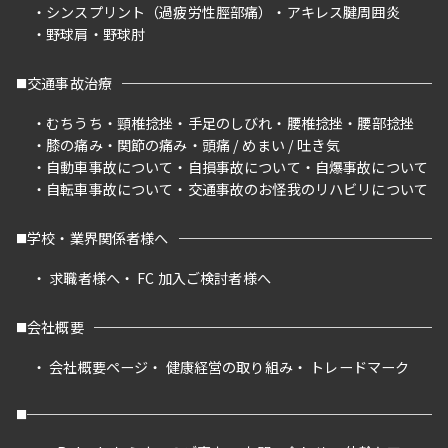
シンスプリント（過疲労性脛部痛）
アキレス腱周囲炎
野球肩
野球肘
交通事故治療
むちうち
頸椎捻挫
手足のしびれ
腰椎捻挫
腰部捻挫
膝の痛み
関節の痛み
頭痛 / めまい / 吐き気
自動車事故について
自損事故について
自爆事故について
自転車事故について
交通事故のお怪我のリハビリについて
学校・業界関係者様へ
求職者様へ
FC 加入ご検討者様へ
会社概要
会社概要ページ
健康経営の取り組み
トレードマーク