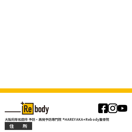
大阪府岸和田市 予防・再発予防専門院 ®HAREYAKA+Rebody整骨院
住 所