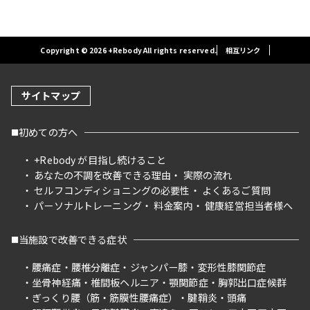
Copyright © 2026 +Rebody All rights reserved.
相互リンク
サイトマップ
初めての方へ
+Rebody が目指し続けること
あなたの不調を改善できる理由
実際の流れ
セルフコンディショニングの必要性
よくあるご質問
パーソナルトレーニング
料金案内
健康経営担当者様へ
当施設で改善できる症状
腰痛症
腰椎分離症
ジャンパー膝
変形性膝関節症
坐骨神経痛
椎間板ヘルニア
顎関節症
胸郭出口症候群
ぎっくり腰（筋・筋膜性腰痛症）
腱鞘炎
頭痛