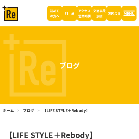
初めて
アクセス
交通事故
MENU
料 金
お問合せ
の方へ
営業時間
治療
ブログ
ホーム
ブログ
【LIFE STYLE＋Rebody】
【LIFE STYLE＋Rebody】