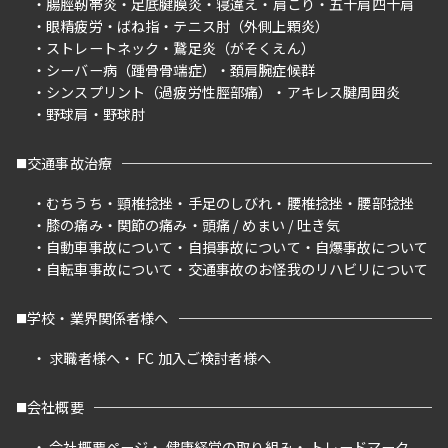
腸脛靭帯炎
足底腱膜炎
寝違え
肩こり
五十肩四十肩
眼精疲労
ばね指
テニス肘（外側上顆炎）
ストレートネック
鵞足炎（がそくえん）
シーバー病（踵骨骨端症）
頚肩腕症候群
シンスプリント（過疲労性脛部痛）
アキレス腱周囲炎
野球肩
野球肘
交通事故治療
むちうち
頸椎捻挫
手足のしびれ
腰椎捻挫
腰部捻挫
膝の痛み
関節の痛み
頭痛 / めまい / 吐き気
自動車事故について
自損事故について
自爆事故について
自転車事故について
交通事故のお怪我のリハビリについて
学校・業界関係者様へ
求職者様へ
FC 加入ご検討者様へ
会社概要
会社概要ページ
健康経営の取り組み
トレードマーク