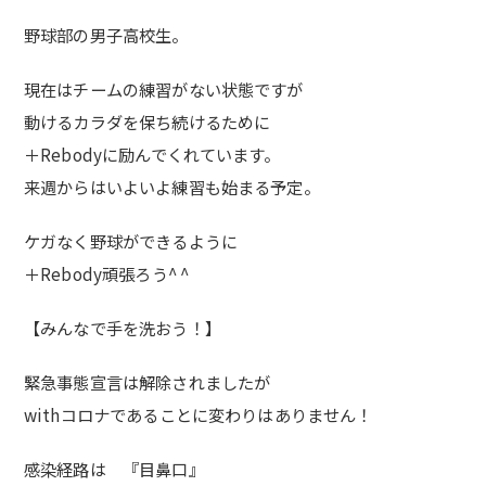
野球部の男子高校生。
現在はチームの練習がない状態ですが
動けるカラダを保ち続けるために
＋Rebodyに励んでくれています。
来週からはいよいよ練習も始まる予定。
ケガなく野球ができるように
＋Rebody頑張ろう^ ^
【みんなで手を洗おう！】
緊急事態宣言は解除されましたが
withコロナであることに変わりはありません！
感染経路は 『目鼻口』