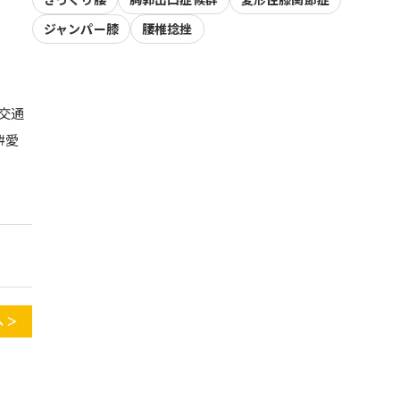
ジャンパー膝
腰椎捻挫
#交通
#愛
 ＞