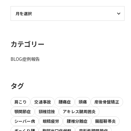
カテゴリー
BLOG
症例報告
タグ
肩こり
交通事故
腰痛症
頭痛
産後骨盤矯正
顎関節症
頸椎捻挫
アキレス腱周囲炎
シーバー病
眼精疲労
腰椎分離症
腸脛靭帯炎
ぎっくり腰
胸郭出口症候群
変形性膝関節症