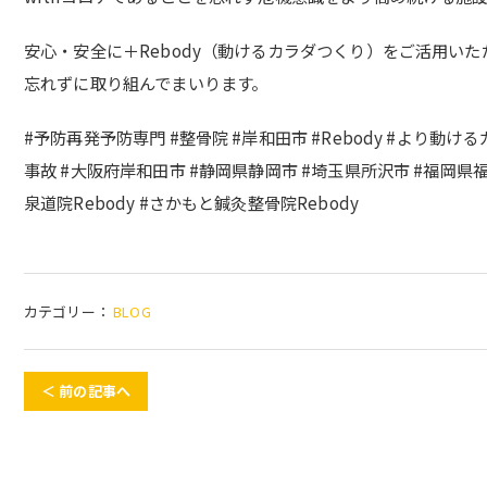
安心・安全に＋Rebody（動けるカラダつくり）をご活用い
忘れずに取り組んでまいります。
#予防再発予防専門 #整骨院 #岸和田市 #Rebody #より動け
事故 #大阪府岸和田市 #静岡県静岡市 #埼玉県所沢市 #福岡県福岡市 
泉道院Rebody #さかもと鍼灸整骨院Rebody
カテゴリー：
BLOG
＜ 前の記事へ