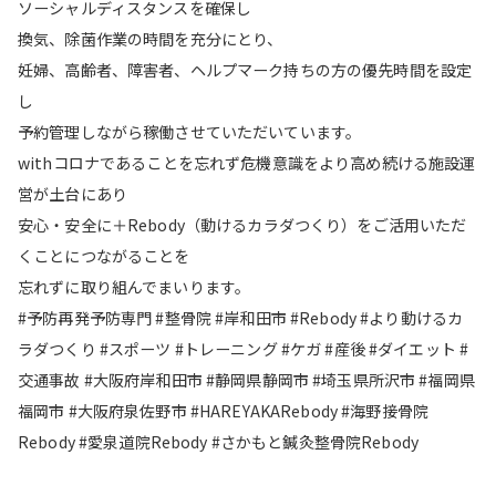
ソーシャルディスタンスを確保し
換気、除菌作業の時間を充分にとり、
妊婦、高齢者、障害者、ヘルプマーク持ちの方の優先時間を設定
し
予約管理しながら稼働させていただいています。
withコロナであることを忘れず危機意識をより高め続ける施設運
営が土台にあり
安心・安全に＋Rebody（動けるカラダつくり）をご活用いただ
くことにつながることを
忘れずに取り組んでまいります。
#予防再発予防専門 #整骨院 #岸和田市 #Rebody #より動けるカ
ラダつくり #スポーツ #トレーニング #ケガ #産後 #ダイエット #
交通事故 #大阪府岸和田市 #静岡県静岡市 #埼玉県所沢市 #福岡県
福岡市 #大阪府泉佐野市 #HAREYAKARebody #海野接骨院
Rebody #愛泉道院Rebody #さかもと鍼灸整骨院Rebody