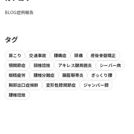
BLOG
症例報告
タグ
肩こり
交通事故
腰痛症
頭痛
産後骨盤矯正
顎関節症
頸椎捻挫
アキレス腱周囲炎
シーバー病
眼精疲労
腰椎分離症
腸脛靭帯炎
ぎっくり腰
胸郭出口症候群
変形性膝関節症
ジャンパー膝
腰椎捻挫