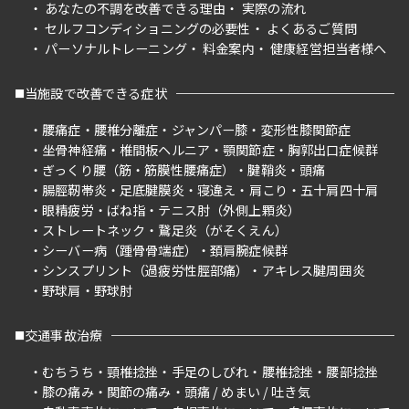
あなたの不調を改善できる理由
実際の流れ
セルフコンディショニングの必要性
よくあるご質問
パーソナルトレーニング
料金案内
健康経営担当者様へ
当施設で改善できる症状
腰痛症
腰椎分離症
ジャンパー膝
変形性膝関節症
坐骨神経痛
椎間板ヘルニア
顎関節症
胸郭出口症候群
ぎっくり腰（筋・筋膜性腰痛症）
腱鞘炎
頭痛
腸脛靭帯炎
足底腱膜炎
寝違え
肩こり
五十肩四十肩
眼精疲労
ばね指
テニス肘（外側上顆炎）
ストレートネック
鵞足炎（がそくえん）
シーバー病（踵骨骨端症）
頚肩腕症候群
シンスプリント（過疲労性脛部痛）
アキレス腱周囲炎
野球肩
野球肘
交通事故治療
むちうち
頸椎捻挫
手足のしびれ
腰椎捻挫
腰部捻挫
膝の痛み
関節の痛み
頭痛 / めまい / 吐き気