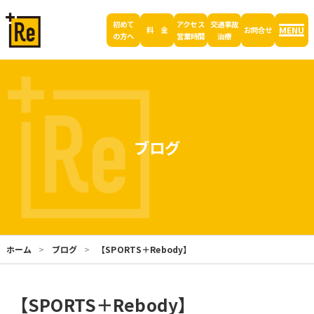
初めて
アクセス
交通事故
MENU
料 金
お問合せ
の方へ
営業時間
治療
ブログ
ホーム
ブログ
【SPORTS＋Rebody】
【SPORTS＋Rebody】