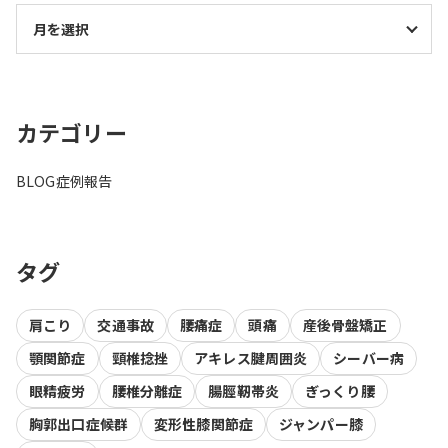
カテゴリー
BLOG
症例報告
タグ
肩こり
交通事故
腰痛症
頭痛
産後骨盤矯正
顎関節症
頸椎捻挫
アキレス腱周囲炎
シーバー病
眼精疲労
腰椎分離症
腸脛靭帯炎
ぎっくり腰
胸郭出口症候群
変形性膝関節症
ジャンパー膝