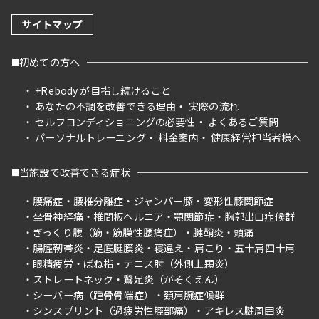
サイトマップ
初めての方へ
+Rebody が目指し続けること
あなたの不調を改善できる理由
実際の流れ
セルフコンディショニングの必要性
よくあるご質問
パーソナルトレーニング
料金案内
健康経営担当者様へ
当施設で改善できる症状
腰痛症
腰椎分離症
ジャンパー膝
変形性膝関節症
坐骨神経痛
椎間板ヘルニア
顎関節症
胸郭出口症候群
ぎっくり腰（筋・筋膜性腰痛症）
腱鞘炎
頭痛
腸脛靭帯炎
足底腱膜炎
寝違え
肩こり
五十肩四十肩
眼精疲労
ばね指
テニス肘（外側上顆炎）
ストレートネック
鵞足炎（がそくえん）
シーバー病（踵骨骨端症）
頚肩腕症候群
シンスプリント（過疲労性脛部痛）
アキレス腱周囲炎