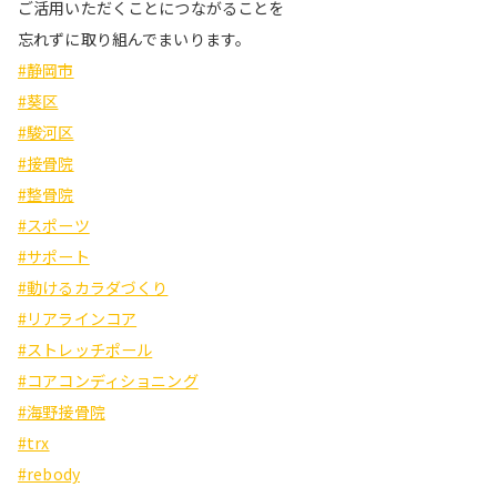
ご活用いただくことにつながることを
忘れずに取り組んでまいります。
#静岡市
#葵区
#駿河区
#接骨院
#整骨院
#スポーツ
#サポート
#動けるカラダづくり
#リアラインコア
#ストレッチポール
#コアコンディショニング
#海野接骨院
#trx
#rebody