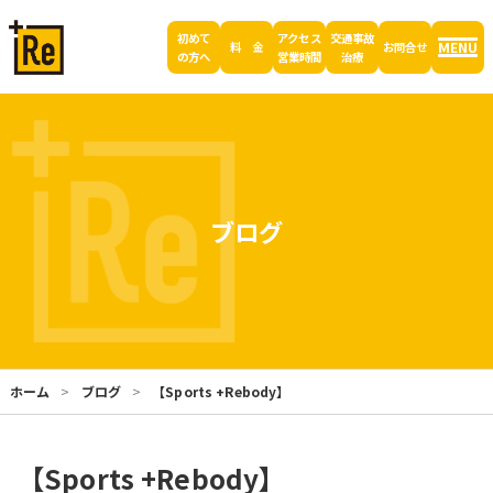
初めて
アクセス
交通事故
MENU
料 金
お問合せ
の方へ
営業時間
治療
ブログ
ホーム
ブログ
【Sports +Rebody】
【Sports +Rebody】