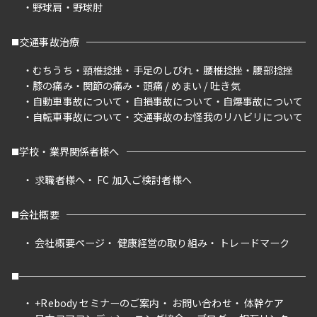
野球肩
野球肘
交通事故治療
むちうち
頸椎捻挫
手足のしびれ
腰椎捻挫
腰部捻挫
膝の痛み
関節の痛み
頭痛 / めまい / 吐き気
自動車事故について
自損事故について
自爆事故について
自転車事故について
交通事故のお怪我のリハビリについて
学校・業界関係者様へ
求職者様へ
FC 加入ご検討者様へ
会社概要
会社概要ページ
健康経営の取り組み
トレードマーク
+Rebody セミナーのご案内
お問い合わせ
体幹ケア