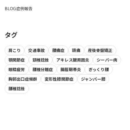
BLOG
症例報告
タグ
肩こり
交通事故
腰痛症
頭痛
産後骨盤矯正
顎関節症
頸椎捻挫
アキレス腱周囲炎
シーバー病
眼精疲労
腰椎分離症
腸脛靭帯炎
ぎっくり腰
胸郭出口症候群
変形性膝関節症
ジャンパー膝
腰椎捻挫