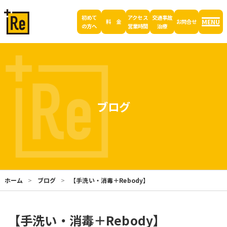
初めて
アクセス
交通事故
MENU
料 金
お問合せ
の方へ
営業時間
治療
ブログ
ホーム
ブログ
【手洗い・消毒＋Rebody】
【手洗い・消毒＋Rebody】