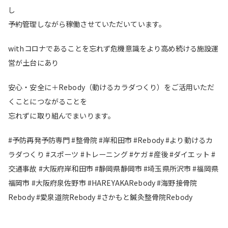
し
予約管理しながら稼働させていただいています。
withコロナであることを忘れず危機意識をより高め続ける施設運
営が土台にあり
安心・安全に＋Rebody（動けるカラダつくり）をご活用いただ
くことにつながることを
忘れずに取り組んでまいります。
#予防再発予防専門 #整骨院 #岸和田市 #Rebody #より動けるカ
ラダつくり #スポーツ #トレーニング #ケガ #産後 #ダイエット #
交通事故 #大阪府岸和田市 #静岡県静岡市 #埼玉県所沢市 #福岡県
福岡市 #大阪府泉佐野市 #HAREYAKARebody #海野接骨院
Rebody #愛泉道院Rebody #さかもと鍼灸整骨院Rebody