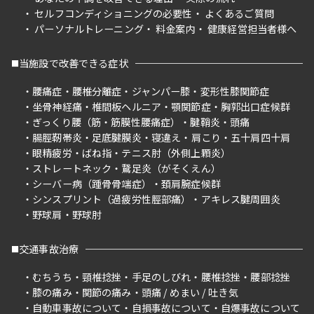
セルフコンディショニングの必要性
よくあるご質問
パーソナルトレーニング
料金案内
健康経営担当者様へ
当施設で改善できる症状
腰痛症
腰椎分離症
ジャンパー膝
変形性膝関節症
坐骨神経痛
椎間板ヘルニア
顎関節症
胸郭出口症候群
ぎっくり腰（筋・筋膜性腰痛症）
腱鞘炎
頭痛
腸脛靭帯炎
足底腱膜炎
寝違え
肩こり
五十肩四十肩
眼精疲労
ばね指
テニス肘（外側上顆炎）
ストレートネック
鵞足炎（がそくえん）
シーバー病（踵骨骨端症）
頚肩腕症候群
シンスプリント（過疲労性脛部痛）
アキレス腱周囲炎
野球肩
野球肘
交通事故治療
むちうち
頸椎捻挫
手足のしびれ
腰椎捻挫
腰部捻挫
膝の痛み
関節の痛み
頭痛 / めまい / 吐き気
自動車事故について
自損事故について
自爆事故について