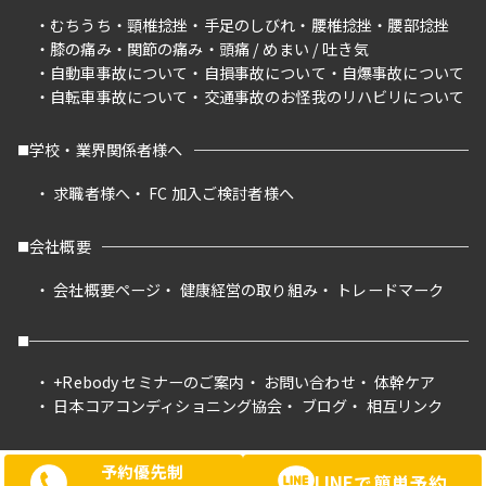
むちうち
頸椎捻挫
手足のしびれ
腰椎捻挫
腰部捻挫
膝の痛み
関節の痛み
頭痛 / めまい / 吐き気
自動車事故について
自損事故について
自爆事故について
自転車事故について
交通事故のお怪我のリハビリについて
学校・業界関係者様へ
求職者様へ
FC 加入ご検討者様へ
会社概要
会社概要ページ
健康経営の取り組み
トレードマーク
+Rebody セミナーのご案内
お問い合わせ
体幹ケア
日本コアコンディショニング協会
ブログ
相互リンク
予約優先制
LINEで簡単予約