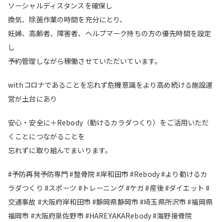
ソーシャルディスタンスを確保し
換気、除菌作業の時間を充分にとり、
妊婦、高齢者、障害者、ヘルプマーク持ちの方の優先時間を設定
し
予約管理しながら稼働させていただいています。
withコロナであることを忘れず危機意識をより高め続ける施設運
営が土台にあり
安心・安全に＋Rebody（動けるカラダつくり）をご活用いただ
くことにつながることを
忘れずに取り組んでまいります。
#予防再発予防専門 #整骨院 #岸和田市 #Rebody #より動けるカ
ラダつくり #スポーツ #トレーニング #ケガ #産後 #ダイエット #
交通事故 #大阪府岸和田市 #静岡県静岡市 #埼玉県所沢市 #福岡県
福岡市 #大阪府泉佐野市 #HAREYAKARebody #海野接骨院