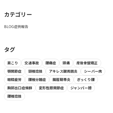
カテゴリー
BLOG
症例報告
タグ
肩こり
交通事故
腰痛症
頭痛
産後骨盤矯正
顎関節症
頸椎捻挫
アキレス腱周囲炎
シーバー病
眼精疲労
腰椎分離症
腸脛靭帯炎
ぎっくり腰
胸郭出口症候群
変形性膝関節症
ジャンパー膝
腰椎捻挫