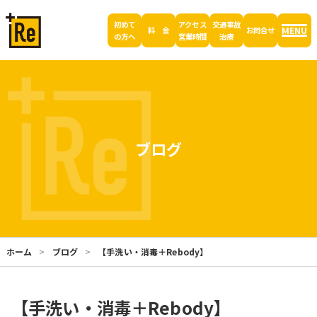
初めて
アクセス
交通事故
MENU
料 金
お問合せ
の方へ
営業時間
治療
ブログ
ホーム
ブログ
【手洗い・消毒＋Rebody】
【手洗い・消毒＋Rebody】