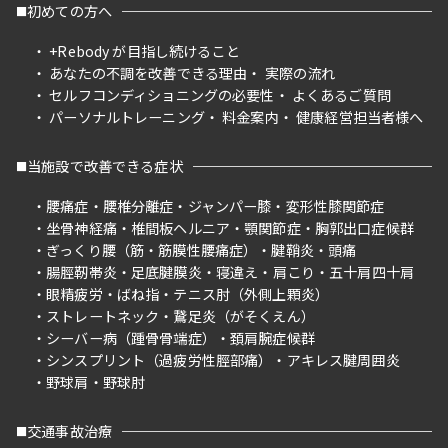
初めての方へ
+Rebody が目指し続けること
あなたの不調を改善できる理由
実際の流れ
セルフコンディショニングの必要性
よくあるご質問
パーソナルトレーニング
料金案内
健康経営担当者様へ
当施設で改善できる症状
腰痛症
腰椎分離症
ジャンパー膝
変形性膝関節症
坐骨神経痛
椎間板ヘルニア
顎関節症
胸郭出口症候群
ぎっくり腰（筋・筋膜性腰痛症）
腱鞘炎
頭痛
腸脛靭帯炎
足底腱膜炎
寝違え
肩こり
五十肩四十肩
眼精疲労
ばね指
テニス肘（外側上顆炎）
ストレートネック
鵞足炎（がそくえん）
シーバー病（踵骨骨端症）
頚肩腕症候群
シンスプリント（過疲労性脛部痛）
アキレス腱周囲炎
野球肩
野球肘
交通事故治療