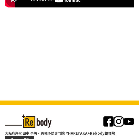
大阪府岸和田市 予防・再発予防専門院 ®HAREYAKA+Rebody整骨院