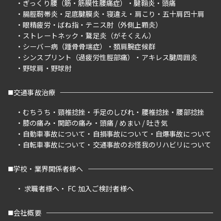
ぎっくり腰（筋・筋膜性腰痛症）
腱鞘炎
頭痛
腸脛靭帯炎
足底腱膜炎
寝違え
肩こり
五十肩四十肩
眼精疲労
ばね指
テニス肘（外側上顆炎）
ストレートネック
鵞足炎（がそくえん）
シーバー病（踵骨骨端症）
頚肩腕症候群
シンスプリント（過疲労性脛部痛）
アキレス腱周囲炎
野球肩
野球肘
交通事故治療
むちうち
頸椎捻挫
手足のしびれ
腰椎捻挫
腰部捻挫
膝の痛み
関節の痛み
頭痛 / めまい / 吐き気
自動車事故について
自損事故について
自爆事故について
自転車事故について
交通事故のお怪我のリハビリについて
学校・業界関係者様へ
求職者様へ
FC 加入ご検討者様へ
会社概要