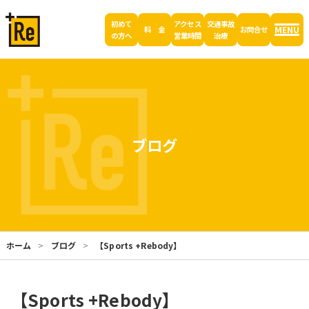
初めて
アクセス
交通事故
MENU
料 金
お問合せ
の方へ
営業時間
治療
ブログ
ホーム
ブログ
【Sports +Rebody】
【Sports +Rebody】