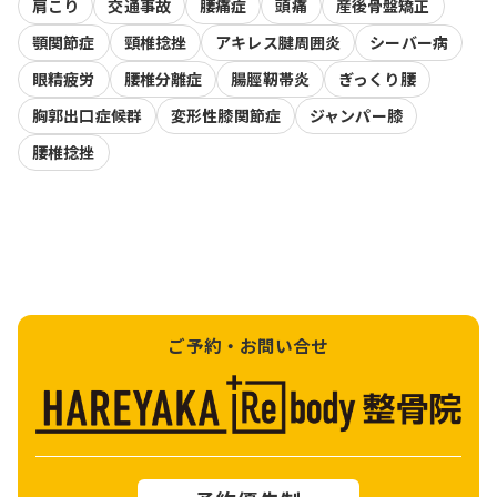
肩こり
交通事故
腰痛症
頭痛
産後骨盤矯正
顎関節症
頸椎捻挫
アキレス腱周囲炎
シーバー病
眼精疲労
腰椎分離症
腸脛靭帯炎
ぎっくり腰
胸郭出口症候群
変形性膝関節症
ジャンパー膝
腰椎捻挫
ご予約・お問い合せ