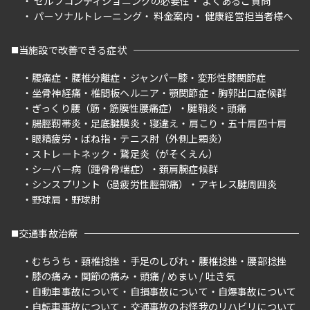
セルフコンディショニングの必要性
よくあるご質問
パーソナルトレーニング
料金案内
健康経営担当者様へ
当施設で改善できる症状
腰痛症
腰椎分離症
ジャンパー膝
変形性膝関節症
坐骨神経痛
椎間板ヘルニア
顎関節症
胸郭出口症候群
ぎっくり腰（筋・筋膜性腰痛症）
腱鞘炎
頭痛
腸脛靭帯炎
足底腱膜炎
寝違え
肩こり
五十肩四十肩
眼精疲労
ばね指
テニス肘（外側上顆炎）
ストレートネック
鵞足炎（がそくえん）
シーバー病（踵骨骨端症）
頚肩腕症候群
シンスプリント（過疲労性脛部痛）
アキレス腱周囲炎
野球肩
野球肘
交通事故治療
むちうち
頸椎捻挫
手足のしびれ
腰椎捻挫
腰部捻挫
膝の痛み
関節の痛み
頭痛 / めまい / 吐き気
自動車事故について
自損事故について
自爆事故について
自転車事故について
交通事故のお怪我のリハビリについて