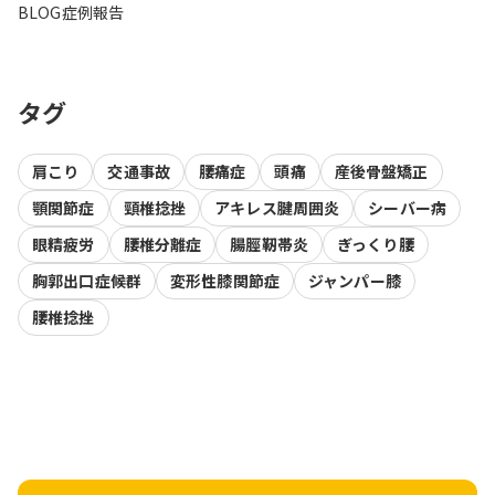
BLOG
症例報告
タグ
肩こり
交通事故
腰痛症
頭痛
産後骨盤矯正
顎関節症
頸椎捻挫
アキレス腱周囲炎
シーバー病
眼精疲労
腰椎分離症
腸脛靭帯炎
ぎっくり腰
胸郭出口症候群
変形性膝関節症
ジャンパー膝
腰椎捻挫