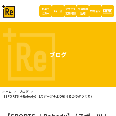
初めて
アクセス
交通事故
MENU
料 金
お問合せ
の方へ
営業時間
治療
ブログ
ホーム
ブログ
【SPORTS ＋Rebody】 (スポーツ＋より動けるカラダつくり)