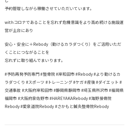
し
予約管理しながら稼働させていただいています。
withコロナであることを忘れず危機意識をより高め続ける施設運
営が土台にあり
安心・安全に＋Rebody（動けるカラダつくり）をご活用いただ
くことにつながることを
忘れずに取り組んでまいります。
#予防再発予防専門 #整骨院 #岸和田市 #Rebody #より動けるカ
ラダつくり #スポーツ #トレーニング #ケガ #産後 #ダイエット #
交通事故 #大阪府岸和田市 #静岡県静岡市 #埼玉県所沢市 #福岡県
福岡市 #大阪府泉佐野市 #HAREYAKARebody #海野接骨院
Rebody #愛泉道院Rebody #さかもと鍼灸整骨院Rebody