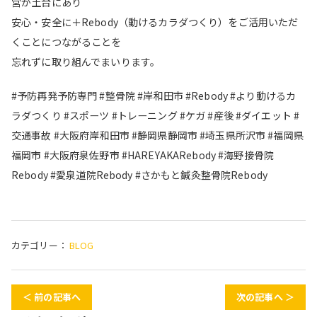
営が土台にあり
安心・安全に＋Rebody（動けるカラダつくり）をご活用いただ
くことにつながることを
忘れずに取り組んでまいります。
#予防再発予防専門 #整骨院 #岸和田市 #Rebody #より動けるカ
ラダつくり #スポーツ #トレーニング #ケガ #産後 #ダイエット #
交通事故 #大阪府岸和田市 #静岡県静岡市 #埼玉県所沢市 #福岡県
福岡市 #大阪府泉佐野市 #HAREYAKARebody #海野接骨院
Rebody #愛泉道院Rebody #さかもと鍼灸整骨院Rebody
カテゴリー：
BLOG
＜ 前の記事へ
次の記事へ ＞