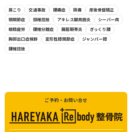
肩こり
交通事故
腰痛症
頭痛
産後骨盤矯正
顎関節症
頸椎捻挫
アキレス腱周囲炎
シーバー病
眼精疲労
腰椎分離症
腸脛靭帯炎
ぎっくり腰
胸郭出口症候群
変形性膝関節症
ジャンパー膝
腰椎捻挫
ご予約・お問い合せ