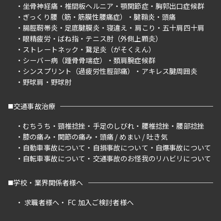
坐骨神経痛
椎間板ヘルニア
顎関節症
胸郭出口症候群
ぎっくり腰（筋・筋膜性腰痛症）
腱鞘炎
頭痛
腸脛靭帯炎
足底腱膜炎
寝違え
肩こり
五十肩四十肩
眼精疲労
ばね指
テニス肘（外側上顆炎）
ストレートネック
鵞足炎（がそくえん）
シーバー病（踵骨骨端症）
頚肩腕症候群
シンスプリント（過疲労性脛部痛）
アキレス腱周囲炎
野球肩
野球肘
交通事故治療
むちうち
頸椎捻挫
手足のしびれ
腰椎捻挫
腰部捻挫
膝の痛み
関節の痛み
頭痛 / めまい / 吐き気
自動車事故について
自損事故について
自爆事故について
自転車事故について
交通事故のお怪我のリハビリについて
学校・業界関係者様へ
求職者様へ
FC 加入ご検討者様へ