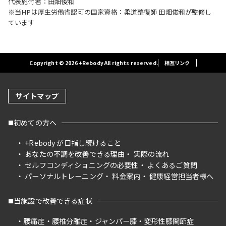
代表施術者：田畑俊和
※当HPは厚生労働省認可の国家資格：柔道整復師 田畑俊和が監修し
ています
Copyright © 2026 +Rebody All rights reserved.
相互リンク
サイトマップ
初めての方へ
+Rebody が目指し続けること
あなたの不調を改善できる理由
実際の流れ
セルフコンディショニングの必要性
よくあるご質問
パーソナルトレーニング
料金案内
健康経営担当者様へ
当施設で改善できる症状
腰痛症
腰椎分離症
ジャンパー膝
変形性膝関節症