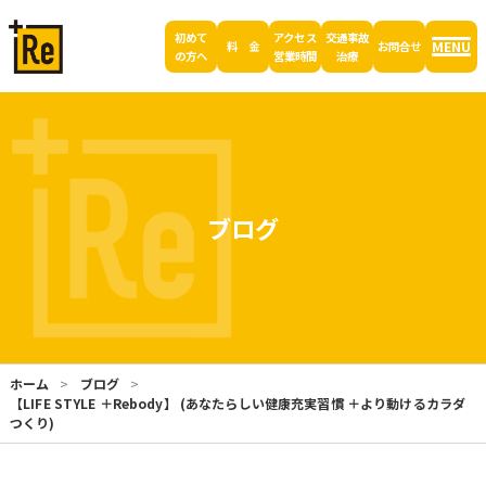
初めて
アクセス
交通事故
MENU
料 金
お問合せ
の方へ
営業時間
治療
ブログ
ホーム
ブログ
【LIFE STYLE ＋Rebody】 (あなたらしい健康充実習慣 ＋より動けるカラダ
つくり)