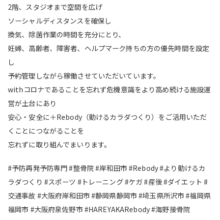
2階、スタジオまで空間を広げ
ソーシャルディスタンスを確保し
換気、除菌作業の時間を充分にとり、
妊婦、高齢者、障害者、ヘルプマーク持ちの方の優先時間を設定
し
予約管理しながら稼働させていただいています。
withコロナであることを忘れず危機意識をより高め続ける施設運
営が土台にあり
安心・安全に＋Rebody（動けるカラダつくり）をご活用いただ
くことにつながることを
忘れずに取り組んでまいります。
#予防再発予防専門 #整骨院 #岸和田市 #Rebody #より動けるカ
ラダつくり #スポーツ #トレーニング #ケガ #産後 #ダイエット #
交通事故 #大阪府岸和田市 #静岡県静岡市 #埼玉県所沢市 #福岡県
福岡市 #大阪府泉佐野市 #HAREYAKARebody #海野接骨院