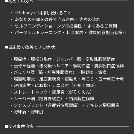
初めての方へ
+Rebody が目指し続けること
あなたの不調を改善できる理由
実際の流れ
セルフコンディショニングの必要性
よくあるご質問
パーソナルトレーニング
料金案内
健康経営担当者様へ
当施設で改善できる症状
腰痛症
腰椎分離症
ジャンパー膝
変形性膝関節症
坐骨神経痛
椎間板ヘルニア
顎関節症
胸郭出口症候群
ぎっくり腰（筋・筋膜性腰痛症）
腱鞘炎
頭痛
腸脛靭帯炎
足底腱膜炎
寝違え
肩こり
五十肩四十肩
眼精疲労
ばね指
テニス肘（外側上顆炎）
ストレートネック
鵞足炎（がそくえん）
シーバー病（踵骨骨端症）
頚肩腕症候群
シンスプリント（過疲労性脛部痛）
アキレス腱周囲炎
野球肩
野球肘
交通事故治療