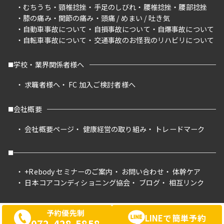
むちうち
頸椎捻挫
手足のしびれ
腰椎捻挫
腰部捻挫
膝の痛み
関節の痛み
頭痛 / めまい / 吐き気
自動車事故について
自損事故について
自爆事故について
自転車事故について
交通事故のお怪我のリハビリについて
学校・業界関係者様へ
求職者様へ
FC 加入ご検討者様へ
会社概要
会社概要ページ
健康経営の取り組み
トレードマーク
+Rebody セミナーのご案内
お問い合わせ
体幹ケア
日本コアコンディショニング協会
ブログ
相互リンク
予約優先制
LINEで簡単予約
072-428-5858