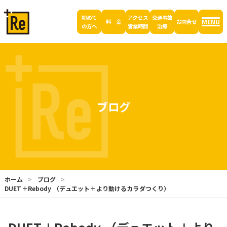
初めて
アクセス
交通事故
MENU
料 金
お問合せ
の方へ
営業時間
治療
ブログ
ホーム
ブログ
DUET＋Rebody （デュエット＋より動けるカラダつくり）