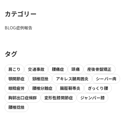
カテゴリー
BLOG
症例報告
タグ
肩こり
交通事故
腰痛症
頭痛
産後骨盤矯正
顎関節症
頸椎捻挫
アキレス腱周囲炎
シーバー病
眼精疲労
腰椎分離症
腸脛靭帯炎
ぎっくり腰
胸郭出口症候群
変形性膝関節症
ジャンパー膝
腰椎捻挫