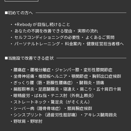
初めての方へ
+Rebody が目指し続けること
あなたの不調を改善できる理由
実際の流れ
セルフコンディショニングの必要性
よくあるご質問
パーソナルトレーニング
料金案内
健康経営担当者様へ
当施設で改善できる症状
腰痛症
腰椎分離症
ジャンパー膝
変形性膝関節症
坐骨神経痛
椎間板ヘルニア
顎関節症
胸郭出口症候群
ぎっくり腰（筋・筋膜性腰痛症）
腱鞘炎
頭痛
腸脛靭帯炎
足底腱膜炎
寝違え
肩こり
五十肩四十肩
眼精疲労
ばね指
テニス肘（外側上顆炎）
ストレートネック
鵞足炎（がそくえん）
シーバー病（踵骨骨端症）
頚肩腕症候群
シンスプリント（過疲労性脛部痛）
アキレス腱周囲炎
野球肩
野球肘