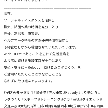
______ ______ ______ ______ ______ ______ ______
現在。
ソーシャルディスタンスを確保し
換気、除菌作業の時間を充分にとり
妊婦、高齢者、障害者、
ヘルプマーク持ちの方の優先時間を設定し
予約管理しながら稼働させていただいています。
withコロナであることを忘れず危機意識を
より高め続ける施設運営が土台にあり
安心・安全に＋Rebody（動けるカラダつくり）を
ご活用いただくことにつながることを
忘れずに取り組んでまいります。
#予防再発予防専門 #整骨院 #岸和田市 #Rebody #より動けるカ
ラダつくり #スポーツ #トレーニング #ケガ #産後 #ダイエット #
交通事故 #大阪府岸和田市 #静岡県静岡市 #埼玉県所沢市 #福岡県