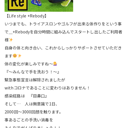
【Life style +Rebody】
いつまでも、トライアスロンやゴルフが出来る体作りをという事
で＿+Rebodyを自分時間に組み込んでスタートし出したご利用者
様
自身の体と向き合い、これからしっかりサポートさせていただき
ます
体の変化が楽しみですね〜
『〜みんなで手を洗おう！〜』
緊急事態宣言は解除されましたが
withコロナであることに変わりはありません！
感染経路は 『目鼻口』
そして… 人は無意識で1日、
2000回〜3000回顔を触ります。
事あるごとの手洗い消毒を
みんなでがんばりましょう！！