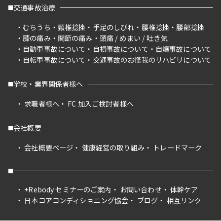
交通事故治療
むちうち
頸椎捻挫
手足のしびれ
腰椎捻挫
腰部捻挫
膝の痛み
関節の痛み
頭痛 / めまい / 吐き気
自動車事故について
自損事故について
自爆事故について
自転車事故について
交通事故のお怪我のリハビリについて
学校・業界関係者様へ
求職者様へ
FC 加入ご検討者様へ
会社概要
会社概要ページ
健康経営の取り組み
トレードマーク
+Rebody セミナーのご案内
お問い合わせ
体幹ケア
日本コアコンディショニング協会
ブログ
相互リンク