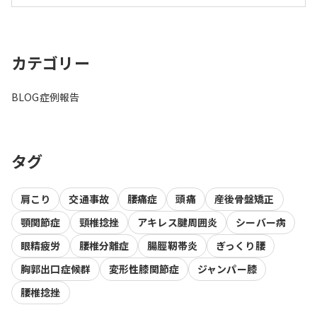
カテゴリー
BLOG
症例報告
タグ
肩こり
交通事故
腰痛症
頭痛
産後骨盤矯正
顎関節症
頸椎捻挫
アキレス腱周囲炎
シーバー病
眼精疲労
腰椎分離症
腸脛靭帯炎
ぎっくり腰
胸郭出口症候群
変形性膝関節症
ジャンパー膝
腰椎捻挫