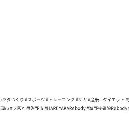
るカラダつくり #スポーツ #トレーニング #ケガ #産後 #ダイエット 
#大阪府泉佐野市 #HAREYAKARebody #海野接骨院Rebody 