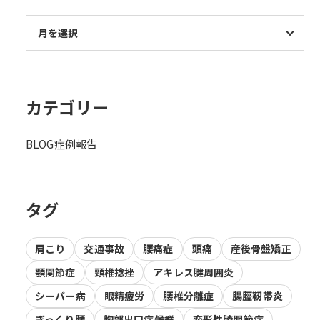
カテゴリー
BLOG
症例報告
タグ
肩こり
交通事故
腰痛症
頭痛
産後骨盤矯正
顎関節症
頸椎捻挫
アキレス腱周囲炎
シーバー病
眼精疲労
腰椎分離症
腸脛靭帯炎
ぎっくり腰
胸郭出口症候群
変形性膝関節症