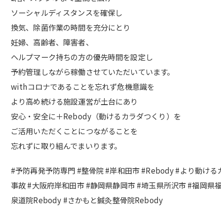
ソーシャルディスタンスを確保し
換気、除菌作業の時間を充分にとり
妊婦、高齢者、障害者、
ヘルプマーク持ちの方の優先時間を設定し
予約管理しながら稼働させていただいています。
withコロナであることを忘れず危機意識を
より高め続ける施設運営が土台にあり
安心・安全に＋Rebody（動けるカラダつくり）を
ご活用いただくことにつながることを
忘れずに取り組んでまいります。
#予防再発予防専門 #整骨院 #岸和田市 #Rebody #より動け
事故 #大阪府岸和田市 #静岡県静岡市 #埼玉県所沢市 #福岡県福岡市 
泉道院Rebody #さかもと鍼灸整骨院Rebody