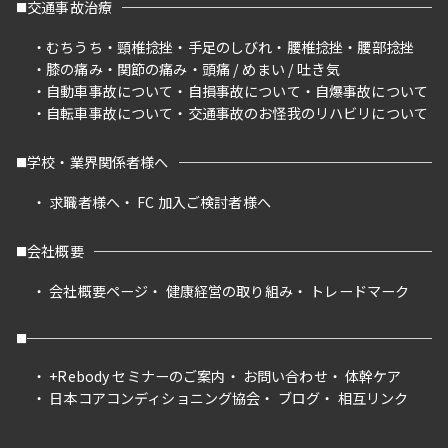
交通事故治療
むちうち
頸椎捻挫
手足のしびれ
腰椎捻挫
腰部捻挫
膝の痛み
関節の痛み
頭痛 / めまい / 吐き気
自動車事故について
自損事故について
自爆事故について
自転車事故について
交通事故のお怪我のリハビリについて
学校・業界関係者様へ
求職者様へ
FC 加入ご検討者様へ
会社概要
会社概要ページ
健康経営の取り組み
トレードマーク
+Rebody セミナーのご案内
お問い合わせ
体幹ケア
日本コアコンディショニング協会
ブログ
相互リンク