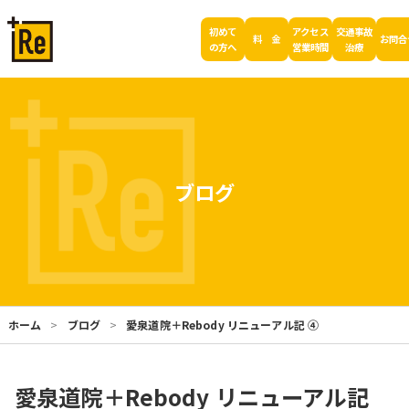
初めて
アクセス
交通事故
料 金
お問合
の方へ
営業時間
治療
ブログ
ホーム
ブログ
愛泉道院＋Rebody リニューアル記 ④
愛泉道院＋Rebody リニューアル記