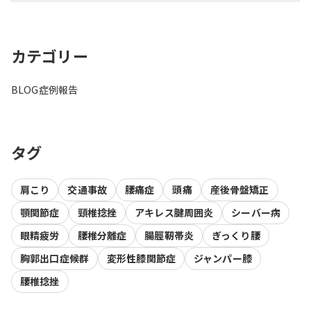
カテゴリー
BLOG
症例報告
タグ
肩こり
交通事故
腰痛症
頭痛
産後骨盤矯正
顎関節症
頸椎捻挫
アキレス腱周囲炎
シーバー病
眼精疲労
腰椎分離症
腸脛靭帯炎
ぎっくり腰
胸郭出口症候群
変形性膝関節症
ジャンパー膝
腰椎捻挫