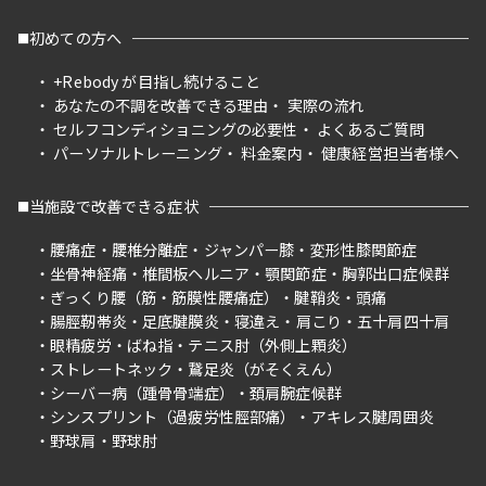
初めての方へ
+Rebody が目指し続けること
あなたの不調を改善できる理由
実際の流れ
セルフコンディショニングの必要性
よくあるご質問
パーソナルトレーニング
料金案内
健康経営担当者様へ
当施設で改善できる症状
腰痛症
腰椎分離症
ジャンパー膝
変形性膝関節症
坐骨神経痛
椎間板ヘルニア
顎関節症
胸郭出口症候群
ぎっくり腰（筋・筋膜性腰痛症）
腱鞘炎
頭痛
腸脛靭帯炎
足底腱膜炎
寝違え
肩こり
五十肩四十肩
眼精疲労
ばね指
テニス肘（外側上顆炎）
ストレートネック
鵞足炎（がそくえん）
シーバー病（踵骨骨端症）
頚肩腕症候群
シンスプリント（過疲労性脛部痛）
アキレス腱周囲炎
野球肩
野球肘