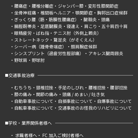
腰痛症
腰椎分離症
ジャンパー膝
変形性膝関節症
坐骨神経痛
椎間板ヘルニア
顎関節症
胸郭出口症候群
ぎっくり腰（筋・筋膜性腰痛症）
腱鞘炎
頭痛
腸脛靭帯炎
足底腱膜炎
寝違え
肩こり
五十肩四十肩
眼精疲労
ばね指
テニス肘（外側上顆炎）
ストレートネック
鵞足炎（がそくえん）
シーバー病（踵骨骨端症）
頚肩腕症候群
シンスプリント（過疲労性脛部痛）
アキレス腱周囲炎
野球肩
野球肘
交通事故治療
むちうち
頸椎捻挫
手足のしびれ
腰椎捻挫
腰部捻挫
膝の痛み
関節の痛み
頭痛 / めまい / 吐き気
自動車事故について
自損事故について
自爆事故について
自転車事故について
交通事故のお怪我のリハビリについて
学校・業界関係者様へ
求職者様へ
FC 加入ご検討者様へ