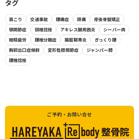
タグ
肩こり
交通事故
腰痛症
頭痛
産後骨盤矯正
顎関節症
頸椎捻挫
アキレス腱周囲炎
シーバー病
眼精疲労
腰椎分離症
腸脛靭帯炎
ぎっくり腰
胸郭出口症候群
変形性膝関節症
ジャンパー膝
腰椎捻挫
ご予約・お問い合せ