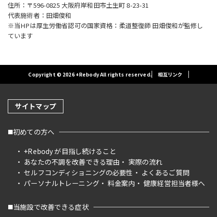
住所：〒596-0825 大阪府岸和田市土生町 8-23-31
代表施術者：田畑俊和
※当HPは厚生労働省認可の国家資格：柔道整復師 田畑俊和が監修し
ています
Copyright © 2026 +Rebody All rights reserved.
相互リンク
サイトマップ
初めての方へ
+Rebody が目指し続けること
あなたの不調を改善できる理由
実際の流れ
セルフコンディショニングの必要性
よくあるご質問
パーソナルトレーニング
料金案内
健康経営担当者様へ
当施設で改善できる症状