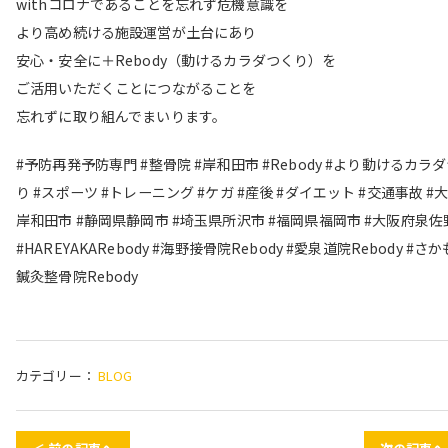
withコロナであることを忘れず危機意識を
より高め続ける施設運営が土台にあり
安心・安全に＋Rebody（動けるカラダつくり）を
ご活用いただくことにつながることを
忘れずに取り組んでまいります。
#予防再発予防専門 #整骨院 #岸和田市 #Rebody #より動けるカラ
り #スポーツ #トレーニング #ケガ #産後 #ダイエット #交通事故 #
岸和田市 #静岡県静岡市 #埼玉県所沢市 #福岡県福岡市 #大阪府泉佐
#HAREYAKARebody #海野接骨院Rebody #愛泉道院Rebody #さ
鍼灸整骨院Rebody
カテゴリー：
BLOG