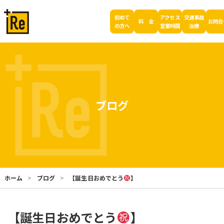
初めて
アクセス
交通事故
料 金
お問合
の方へ
営業時間
治療
ブログ
ホーム
ブログ
【誕生日おめでとう
】
【誕生日おめでとう
】