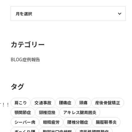
カテゴリー
BLOG
症例報告
タグ
肩こり
交通事故
腰痛症
頭痛
産後骨盤矯正
す！！
顎関節症
頸椎捻挫
アキレス腱周囲炎
シーバー病
眼精疲労
腰椎分離症
腸脛靭帯炎
ぎっくり腰
胸郭出口症候群
変形性膝関節症