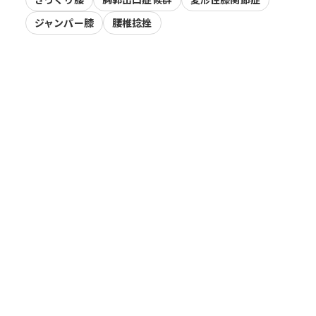
ジャンパー膝
腰椎捻挫