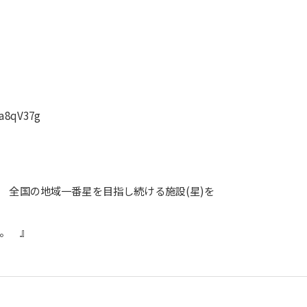
a8qV37g
 全国の地域一番星を目指し続ける施設(星)を
く。 』