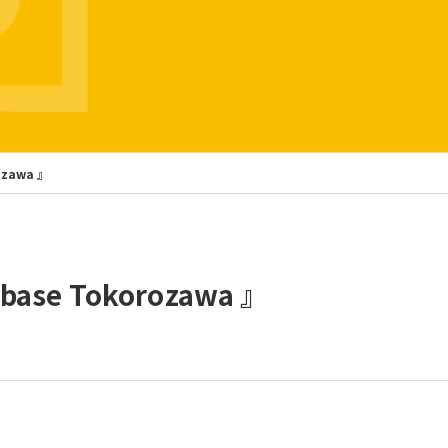
awa 』
Tokorozawa 』