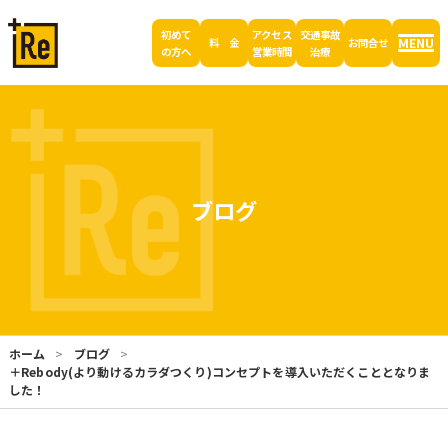
初めて
アクセス
交通事故
MENU
料 金
お問合せ
の方へ
営業時間
治療
ブログ
ホーム
ブログ
＋Rebody(より動けるカラダつくり)コンセプトを導入いただくこととなりま
した！