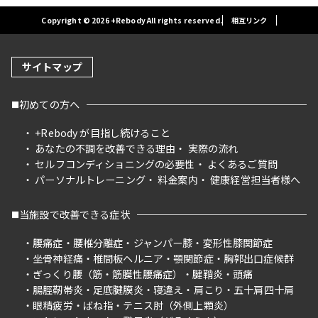
Copyright © 2026 +Rebody All rights reserved.
相互リンク
サイトマップ
初めての方へ
+Rebody が目指し続けること
あなたの不調を改善できる理由
実際の流れ
セルフコンディショニングの必要性
よくあるご質問
パーソナルトレーニング
料金案内
健康経営担当者様へ
当施設で改善できる症状
腰痛症
腰椎分離症
ジャンパー膝
変形性膝関節症
坐骨神経痛
椎間板ヘルニア
顎関節症
胸郭出口症候群
ぎっくり腰（筋・筋膜性腰痛症）
腱鞘炎
頭痛
腸脛靭帯炎
足底腱膜炎
寝違え
肩こり
五十肩四十肩
眼精疲労
ばね指
テニス肘（外側上顆炎）