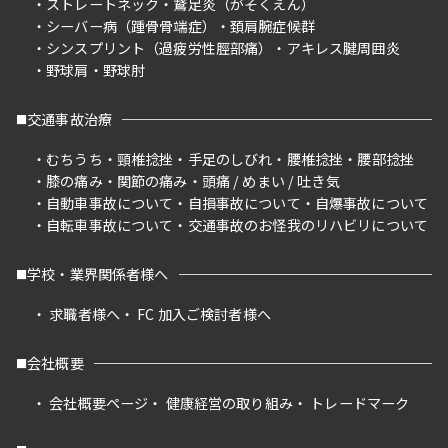
ストレートネック
鵞足炎（がそくえん）
シーバー病（踵骨骨端症）
頚肩腕症候群
シンスプリント（過疲労性脛部痛）
アキレス腱周囲炎
野球肩
野球肘
交通事故治療
むちうち
頸椎捻挫
手足のしびれ
腰椎捻挫
腰部捻挫
膝の痛み
関節の痛み
頭痛 / めまい / 吐き気
自動車事故について
自損事故について
自爆事故について
自転車事故について
交通事故のお怪我のリハビリについて
学校・業界関係者様へ
求職者様へ
FC 加入ご検討者様へ
会社概要
会社概要ページ
健康経営の取り組み
トレードマーク