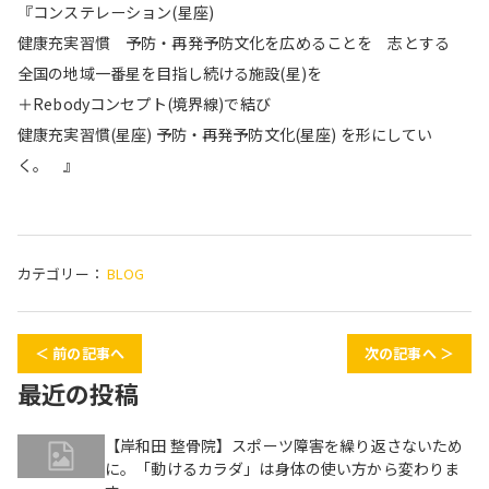
『コンステレーション(星座)
健康充実習慣 予防・再発予防文化を広めることを 志とする
全国の地域一番星を目指し続ける施設(星)を
＋Rebodyコンセプト(境界線)で結び
健康充実習慣(星座) 予防・再発予防文化(星座) を形にしてい
く。 』
カテゴリー：
BLOG
＜ 前の記事へ
次の記事へ ＞
最近の投稿
【岸和田 整骨院】スポーツ障害を繰り返さないため
に。「動けるカラダ」は身体の使い方から変わりま