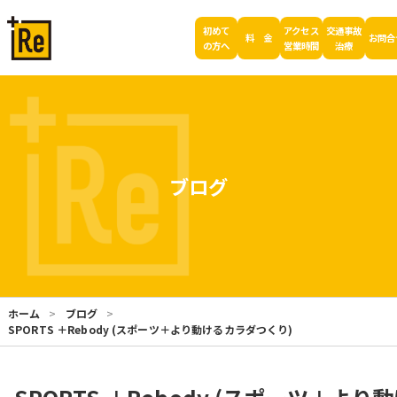
初めて
アクセス
交通事故
料 金
お問合
の方へ
営業時間
治療
ブログ
ホーム
ブログ
SPORTS ＋Rebody (スポーツ＋より動けるカラダつくり)