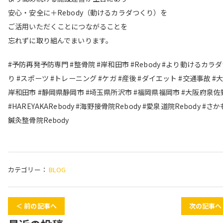
安心・安全に＋Rebody（動けるカラダつくり）を
ご活用いただくことにつながることを
忘れずに取り組んでまいります。
#予防再発予防専門 #整骨院 #岸和田市 #Rebody #より動けるカラ
り #スポーツ #トレーニング #ケガ #産後 #ダイエット #交通事故 #
岸和田市 #静岡県静岡市 #埼玉県所沢市 #福岡県福岡市 #大阪府泉佐
#HAREYAKARebody #海野接骨院Rebody #愛泉道院Rebody #さ
鍼灸整骨院Rebody
カテゴリー：
BLOG
＜ 前の記事へ
次の記事へ