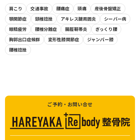
肩こり
交通事故
腰痛症
頭痛
産後骨盤矯正
顎関節症
頸椎捻挫
アキレス腱周囲炎
シーバー病
眼精疲労
腰椎分離症
腸脛靭帯炎
ぎっくり腰
胸郭出口症候群
変形性膝関節症
ジャンパー膝
腰椎捻挫
ご予約・お問い合せ