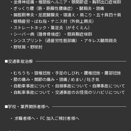
坐骨神経痛
椎間板ヘルニア
顎関節症
胸郭出口症候群
ぎっくり腰（筋・筋膜性腰痛症）
腱鞘炎
頭痛
腸脛靭帯炎
足底腱膜炎
寝違え
肩こり
五十肩四十肩
眼精疲労
ばね指
テニス肘（外側上顆炎）
ストレートネック
鵞足炎（がそくえん）
シーバー病（踵骨骨端症）
頚肩腕症候群
シンスプリント（過疲労性脛部痛）
アキレス腱周囲炎
野球肩
野球肘
交通事故治療
むちうち
頸椎捻挫
手足のしびれ
腰椎捻挫
腰部捻挫
膝の痛み
関節の痛み
頭痛 / めまい / 吐き気
自動車事故について
自損事故について
自爆事故について
自転車事故について
交通事故のお怪我のリハビリについて
学校・業界関係者様へ
求職者様へ
FC 加入ご検討者様へ