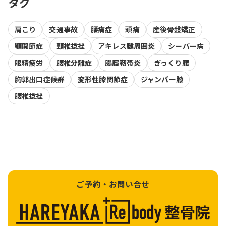
タグ
肩こり
交通事故
腰痛症
頭痛
産後骨盤矯正
顎関節症
頸椎捻挫
アキレス腱周囲炎
シーバー病
眼精疲労
腰椎分離症
腸脛靭帯炎
ぎっくり腰
胸郭出口症候群
変形性膝関節症
ジャンパー膝
腰椎捻挫
ご予約・お問い合せ