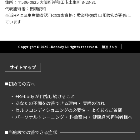
住所：〒596-0825 大阪府岸和田市土生町 8-23-31
代表施術者：田畑俊和
※当HPは厚生労働省認可の国家資格：柔道整復師 田畑俊和が監修し
ています
Copyright © 2026 +Rebody All rights reserved.
相互リンク
サイトマップ
初めての方へ
+Rebody が目指し続けること
あなたの不調を改善できる理由
実際の流れ
セルフコンディショニングの必要性
よくあるご質問
パーソナルトレーニング
料金案内
健康経営担当者様へ
当施設で改善できる症状