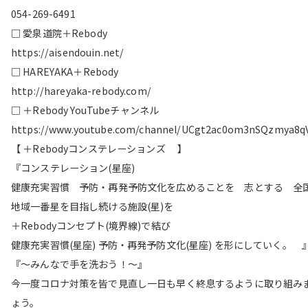
054-269-6491
□ 愛泉道院＋Rebody
https://aisendouin.net/
□ HAREYAKA＋Rebody
http://hareyaka-rebody.com/
□ ＋Rebody YouTubeチャンネル
https://www.youtube.com/channel/UCgt2ac0om3nSQzmya8q
【 ＋Rebodyコンステレーションズ 】
『コンステレーション(星座)
健康充実習慣 予防・再発予防文化を広めることを 志とする 全
地域一番星を目指し続ける施設(星)を
＋Rebodyコンセプト(境界線)で結び
健康充実習慣(星座) 予防・再発予防文化(星座) を形にしていく。 
『〜みんなで手を洗おう！〜』
今一度コロナ対策を皆で見直し一日も早く終息するように取り組み
ょう。