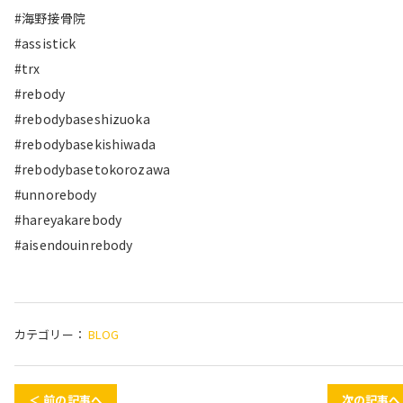
#海野接骨院
#assistick
#trx
#rebody
#rebodybaseshizuoka
#rebodybasekishiwada
#rebodybasetokorozawa
#unnorebody
#hareyakarebody
#aisendouinrebody
カテゴリー：
BLOG
＜ 前の記事へ
次の記事へ