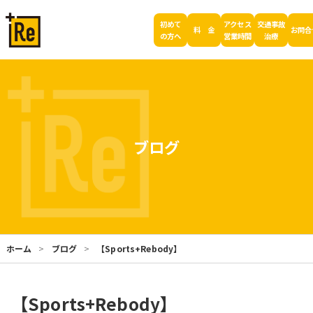
初めて
アクセス
交通事故
料 金
お問合
の方へ
営業時間
治療
ブログ
ホーム
ブログ
【Sports+Rebody】
【Sports+Rebody】