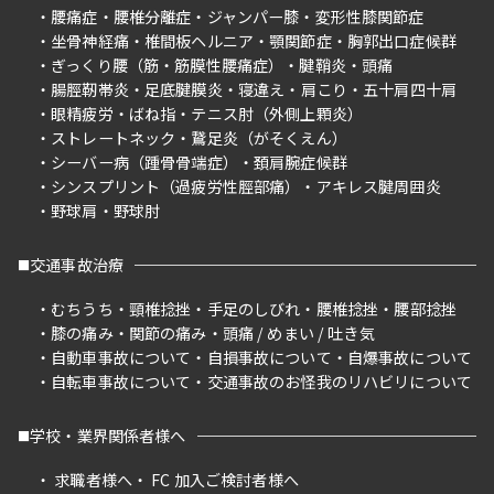
腰痛症
腰椎分離症
ジャンパー膝
変形性膝関節症
坐骨神経痛
椎間板ヘルニア
顎関節症
胸郭出口症候群
ぎっくり腰（筋・筋膜性腰痛症）
腱鞘炎
頭痛
腸脛靭帯炎
足底腱膜炎
寝違え
肩こり
五十肩四十肩
眼精疲労
ばね指
テニス肘（外側上顆炎）
ストレートネック
鵞足炎（がそくえん）
シーバー病（踵骨骨端症）
頚肩腕症候群
シンスプリント（過疲労性脛部痛）
アキレス腱周囲炎
野球肩
野球肘
交通事故治療
むちうち
頸椎捻挫
手足のしびれ
腰椎捻挫
腰部捻挫
膝の痛み
関節の痛み
頭痛 / めまい / 吐き気
自動車事故について
自損事故について
自爆事故について
自転車事故について
交通事故のお怪我のリハビリについて
学校・業界関係者様へ
求職者様へ
FC 加入ご検討者様へ