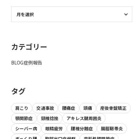
カテゴリー
BLOG
症例報告
タグ
肩こり
交通事故
腰痛症
頭痛
産後骨盤矯正
顎関節症
頸椎捻挫
アキレス腱周囲炎
シーバー病
眼精疲労
腰椎分離症
腸脛靭帯炎
ぎっくり腰
胸郭出口症候群
変形性膝関節症