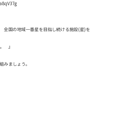
a8qV37g
 全国の地域一番星を目指し続ける施設(星)を
く。 』
組みましょう。