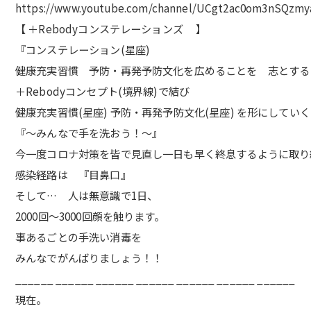
https://www.youtube.com/channel/UCgt2ac0om3nSQzmy
【 ＋Rebodyコンステレーションズ 】
『コンステレーション(星座)
健康充実習慣 予防・再発予防文化を広めることを 志とする
＋Rebodyコンセプト(境界線)で結び
健康充実習慣(星座) 予防・再発予防文化(星座) を形にしてい
『〜みんなで手を洗おう！〜』
今一度コロナ対策を皆で見直し一日も早く終息するように取り
感染経路は 『目鼻口』
そして… 人は無意識で1日、
2000回〜3000回顔を触ります。
事あるごとの手洗い消毒を
みんなでがんばりましょう！！
______ ______ ______ ______ ______ ______ ______
現在。