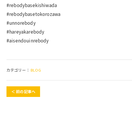
#rebodybasekishiwada
#rebodybasetokorozawa
#unnorebody
#hareyakarebody
#aisendouinrebody
カテゴリー：
BLOG
＜ 前の記事へ