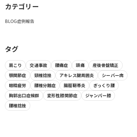
カテゴリー
BLOG
症例報告
タグ
肩こり
交通事故
腰痛症
頭痛
産後骨盤矯正
顎関節症
頸椎捻挫
アキレス腱周囲炎
シーバー病
眼精疲労
腰椎分離症
腸脛靭帯炎
ぎっくり腰
胸郭出口症候群
変形性膝関節症
ジャンパー膝
腰椎捻挫