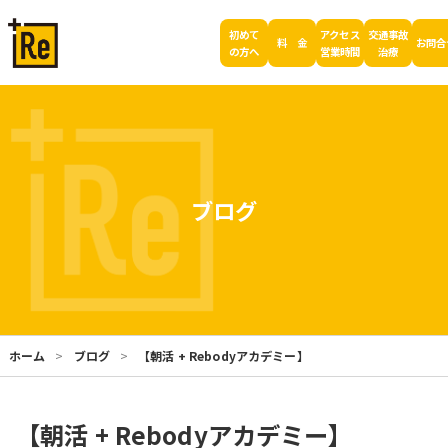
初めて
アクセス
交通事故
料 金
お問合
の方へ
営業時間
治療
ブログ
ホーム
ブログ
【朝活 + Rebodyアカデミー】
【朝活 + Rebodyアカデミー】