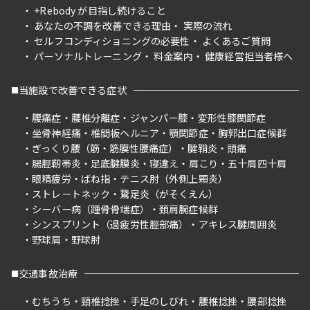
+Rebody が目指し続けること
あなたの不調を改善できる理由
実際の流れ
セルフコンディショニングの必要性
よくあるご質問
パーソナルトレーニング
料金案内
健康経営担当者様へ
当施設で改善できる症状
腰痛症
腰椎分離症
ジャンパー膝
変形性膝関節症
坐骨神経痛
椎間板ヘルニア
顎関節症
胸郭出口症候群
ぎっくり腰（筋・筋膜性腰痛症）
腱鞘炎
頭痛
腸脛靭帯炎
足底腱膜炎
寝違え
肩こり
五十肩四十肩
眼精疲労
ばね指
テニス肘（外側上顆炎）
ストレートネック
鵞足炎（がそくえん）
シーバー病（踵骨骨端症）
頚肩腕症候群
シンスプリント（過疲労性脛部痛）
アキレス腱周囲炎
野球肩
野球肘
交通事故治療
むちうち
頸椎捻挫
手足のしびれ
腰椎捻挫
腰部捻挫