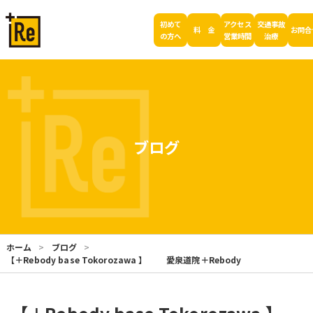
初めて
アクセス
交通事故
料 金
お問合
の方へ
営業時間
治療
ブログ
ホーム
ブログ
【＋Rebody base Tokorozawa 】 愛泉道院＋Rebody