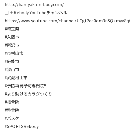
http://hareyaka-rebody.com/
□ ＋Rebody YouTubeチャンネル
https://www.youtube.com/channel/UCgt2ac0om3nSQzmya8q
#埼玉県
#入間市
#所沢市
#東村山市
#飯能市
#狭山市
#武蔵村山市
#予防再発予防専門院®︎
#より動けるカラダつくり
#接骨院
#整骨院
#バスケ
#SPORTSRebody