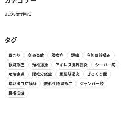
BLOG
症例報告
タグ
肩こり
交通事故
腰痛症
頭痛
産後骨盤矯正
顎関節症
頸椎捻挫
アキレス腱周囲炎
シーバー病
眼精疲労
腰椎分離症
腸脛靭帯炎
ぎっくり腰
胸郭出口症候群
変形性膝関節症
ジャンパー膝
腰椎捻挫