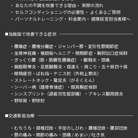
あなたの不調を改善できる理由
実際の流れ
セルフコンディショニングの必要性
よくあるご質問
パーソナルトレーニング
料金案内
健康経営担当者様へ
当施設で改善できる症状
腰痛症
腰椎分離症
ジャンパー膝
変形性膝関節症
坐骨神経痛
椎間板ヘルニア
顎関節症
胸郭出口症候群
ぎっくり腰（筋・筋膜性腰痛症）
腱鞘炎
頭痛
腸脛靭帯炎
足底腱膜炎
寝違え
肩こり
五十肩四十肩
眼精疲労
ばね指
テニス肘（外側上顆炎）
ストレートネック
鵞足炎（がそくえん）
シーバー病（踵骨骨端症）
頚肩腕症候群
シンスプリント（過疲労性脛部痛）
アキレス腱周囲炎
野球肩
野球肘
交通事故治療
むちうち
頸椎捻挫
手足のしびれ
腰椎捻挫
腰部捻挫
膝の痛み
関節の痛み
頭痛 / めまい / 吐き気