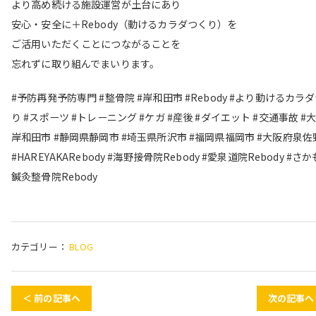
より高め続ける施設運営が土台にあり
安心・安全に＋Rebody（動けるカラダつくり）を
ご活用いただくことにつながることを
忘れずに取り組んでまいります。
#予防再発予防専門 #整骨院 #岸和田市 #Rebody #より動けるカラ
り #スポーツ #トレーニング #ケガ #産後 #ダイエット #交通事故 #
岸和田市 #静岡県静岡市 #埼玉県所沢市 #福岡県福岡市 #大阪府泉佐
#HAREYAKARebody #海野接骨院Rebody #愛泉道院Rebody #さ
鍼灸整骨院Rebody
カテゴリー：
BLOG
＜ 前の記事へ
次の記事へ