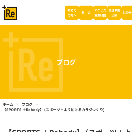
初めて
アクセス
交通事故
料 金
お問合
の方へ
営業時間
治療
ブログ
ホーム
ブログ
【SPORTS ＋Rebody】 (スポーツ＋より動けるカラダつくり)