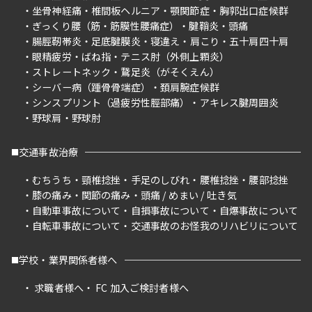
坐骨神経痛
椎間板ヘルニア
顎関節症
胸郭出口症候群
ぎっくり腰（筋・筋膜性腰痛症）
腱鞘炎
頭痛
腸脛靭帯炎
足底腱膜炎
寝違え
肩こり
五十肩四十肩
眼精疲労
ばね指
テニス肘（外側上顆炎）
ストレートネック
鵞足炎（がそくえん）
シーバー病（踵骨骨端症）
頚肩腕症候群
シンスプリント（過疲労性脛部痛）
アキレス腱周囲炎
野球肩
野球肘
交通事故治療
むちうち
頸椎捻挫
手足のしびれ
腰椎捻挫
腰部捻挫
膝の痛み
関節の痛み
頭痛 / めまい / 吐き気
自動車事故について
自損事故について
自爆事故について
自転車事故について
交通事故のお怪我のリハビリについて
学校・業界関係者様へ
求職者様へ
FC 加入ご検討者様へ