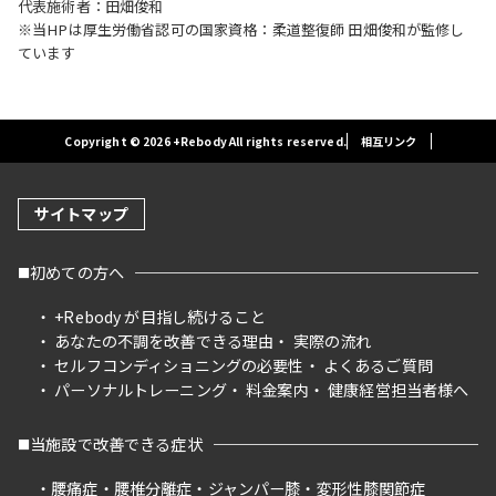
代表施術者：田畑俊和
※当HPは厚生労働省認可の国家資格：柔道整復師 田畑俊和が監修し
ています
Copyright © 2026 +Rebody All rights reserved.
相互リンク
サイトマップ
初めての方へ
+Rebody が目指し続けること
あなたの不調を改善できる理由
実際の流れ
セルフコンディショニングの必要性
よくあるご質問
パーソナルトレーニング
料金案内
健康経営担当者様へ
当施設で改善できる症状
腰痛症
腰椎分離症
ジャンパー膝
変形性膝関節症