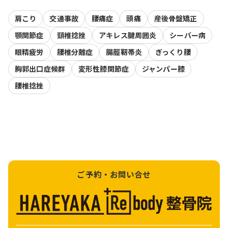
肩こり
交通事故
腰痛症
頭痛
産後骨盤矯正
顎関節症
頸椎捻挫
アキレス腱周囲炎
シーバー病
眼精疲労
腰椎分離症
腸脛靭帯炎
ぎっくり腰
胸郭出口症候群
変形性膝関節症
ジャンパー膝
腰椎捻挫
ご予約・お問い合せ