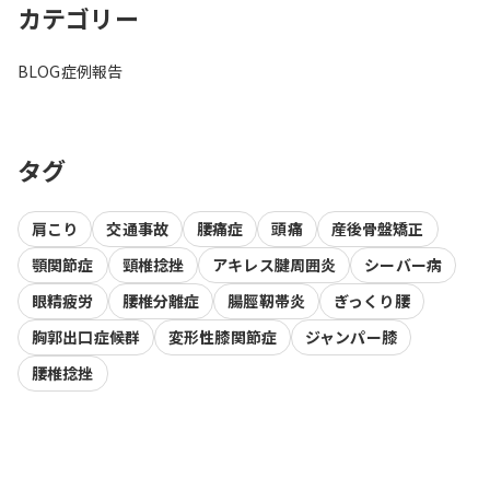
カテゴリー
BLOG
症例報告
タグ
肩こり
交通事故
腰痛症
頭痛
産後骨盤矯正
顎関節症
頸椎捻挫
アキレス腱周囲炎
シーバー病
眼精疲労
腰椎分離症
腸脛靭帯炎
ぎっくり腰
胸郭出口症候群
変形性膝関節症
ジャンパー膝
腰椎捻挫