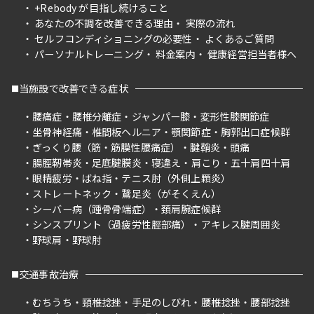
+Rebody が目指し続けること
あなたの不調を改善できる理由
実際の流れ
セルフコンディショニングの必要性
よくあるご質問
パーソナルトレーニング
料金案内
健康経営担当者様へ
当施設で改善できる症状
腰痛症
腰椎分離症
ジャンパー膝
変形性膝関節症
坐骨神経痛
椎間板ヘルニア
顎関節症
胸郭出口症候群
ぎっくり腰（筋・筋膜性腰痛症）
腱鞘炎
頭痛
腸脛靭帯炎
足底腱膜炎
寝違え
肩こり
五十肩四十肩
眼精疲労
ばね指
テニス肘（外側上顆炎）
ストレートネック
鵞足炎（がそくえん）
シーバー病（踵骨骨端症）
頚肩腕症候群
シンスプリント（過疲労性脛部痛）
アキレス腱周囲炎
野球肩
野球肘
交通事故治療
むちうち
頸椎捻挫
手足のしびれ
腰椎捻挫
腰部捻挫